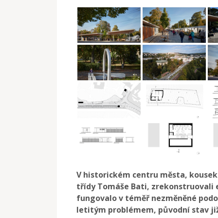
V historickém centru města, kousek
třídy Tomáše Bati, zrekonstruovali 
fungovalo v téměř nezměněné podobě
letitým problémem, původní stav j