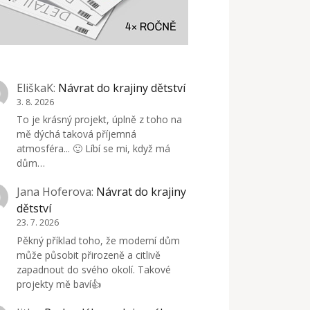
EliškaK
:
Návrat do krajiny dětství
3. 8. 2026
To je krásný projekt, úplně z toho na
mě dýchá taková příjemná
atmosféra... 🙂 Líbí se mi, když má
dům…
Jana Hoferova
:
Návrat do krajiny
dětství
23. 7. 2026
Pěkný příklad toho, že moderní dům
může působit přirozeně a citlivě
zapadnout do svého okolí. Takové
projekty mě baví👍