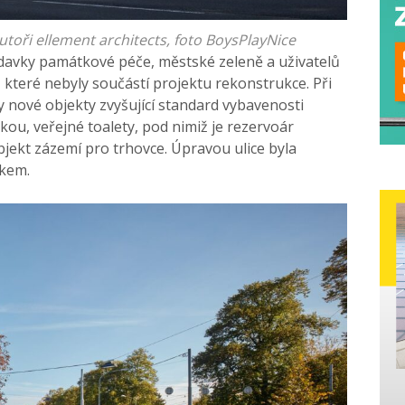
autoři ellement architects, foto BoysPlayNice
davky památkové péče, městské zeleně a uživatelů
, které nebyly součástí projektu rekonstrukce. Při
 nové objekty zvyšující standard vybavenosti
kou, veřejné toalety, pod nimiž je rezervoár
jekt zázemí pro trhovce. Úpravou ulice byla
vkem.