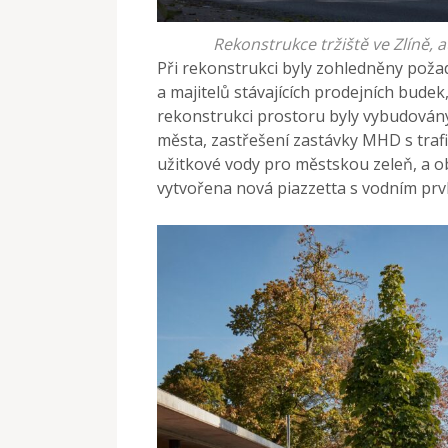
Rekonstrukce tržiště ve Zlíně, 
Při rekonstrukci byly zohledněny poža
a majitelů stávajících prodejních budek
rekonstrukci prostoru byly vybudovány
města, zastřešení zastávky MHD s trafi
užitkové vody pro městskou zeleň, a ob
vytvořena nová piazzetta s vodním pr