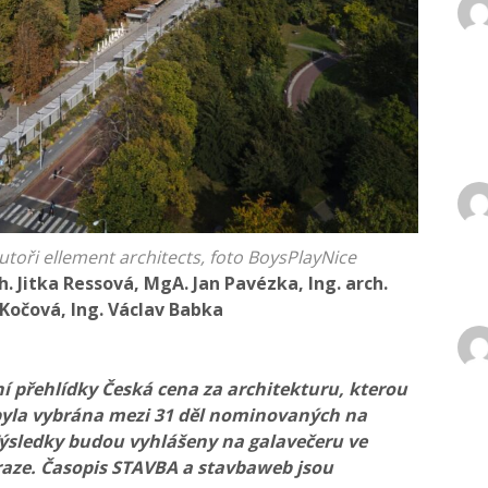
autoři ellement architects, foto BoysPlayNice
h. Jitka Ressová, MgA. Jan Pavézka, Ing. arch.
 Kočová, Ing. Václav Babka
ní přehlídky Česká cena za architekturu, kterou
byla vybrána mezi 31 děl nominovaných na
Výsledky budou vyhlášeny na galavečeru ve
 Praze. Časopis STAVBA a stavbaweb jsou