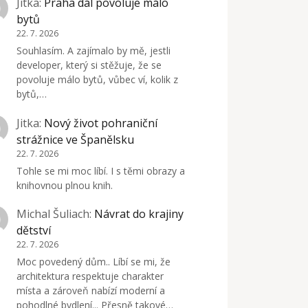
Jitka
:
Praha dál povoluje málo
bytů
22. 7. 2026
Souhlasím. A zajímalo by mě, jestli
developer, který si stěžuje, že se
povoluje málo bytů, vůbec ví, kolik z
bytů,…
Jitka
:
Nový život pohraniční
strážnice ve Španělsku
22. 7. 2026
Tohle se mi moc líbí. I s těmi obrazy a
knihovnou plnou knih.
Michal Šuliach
:
Návrat do krajiny
dětství
22. 7. 2026
Moc povedený dům.. Líbí se mi, že
architektura respektuje charakter
místa a zároveň nabízí moderní a
pohodlné bydlení... Přesně takové…