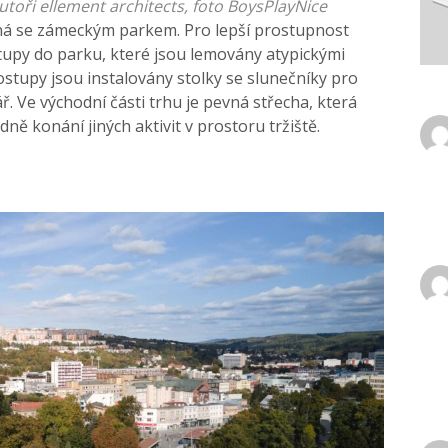
autoři ellement architects, foto BoysPlayNice
líná se zámeckým parkem. Pro lepší prostupnost
stupy do parku, které jsou lemovány atypickými
stupy jsou instalovány stolky se slunečníky pro
ř. Ve východní části trhu je pevná střecha, která
ě konání jiných aktivit v prostoru tržiště.