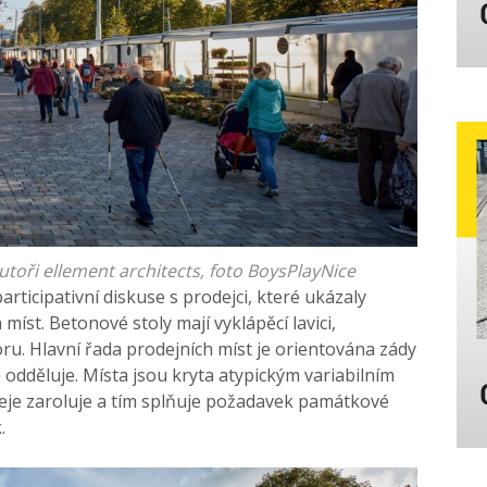
autoři ellement architects, foto BoysPlayNice
rticipativní diskuse s prodejci, které ukázaly
íst. Betonové stoly mají vyklápěcí lavici,
ru. Hlavní řada prodejních míst je orientována zády
ě odděluje. Místa jsou kryta atypickým variabilním
eje zaroluje a tím splňuje požadavek památkové
.