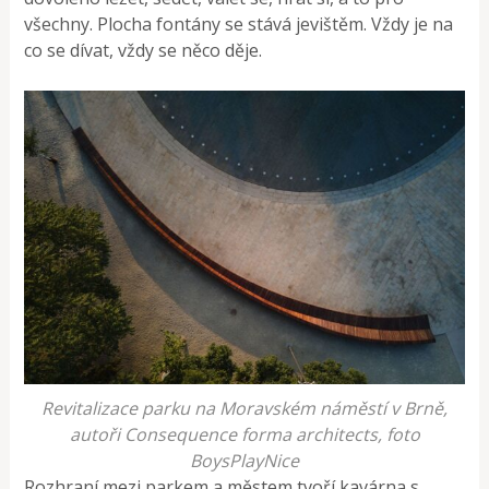
všechny. Plocha fontány se stává jevištěm. Vždy je na
co se dívat, vždy se něco děje.
Revitalizace parku na Moravském náměstí v Brně,
autoři Consequence forma architects, foto
BoysPlayNice
Rozhraní mezi parkem a městem tvoří kavárna s