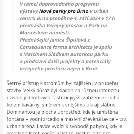
V rámci doprovodného programu
výstavy
Nové parky pro Brno
v Urban
centru Brno proběhne 4. září 2024 v 17 h
přednáška Veřejný prostor a Park na
Moravském náměstí.
Přednášející Janica Šipulová z
Consequence forma architects je spolu
s Martinem Sládkem autorkou parku
a představí další projekty a potenciály
veřejného prostoru nejen v Brně.
Šetrný přístup k stromům byl zajištěn i v průběhu
stavby. Velký důraz byl kladen na různou intenzitu
užívání jednotlivých částí: nejvyšší zatížení probíhá
kolem kavárny, směrem k vnějšímu okraji slábne.
Dominantou je plocha uprostřed, kde je umístěna
fontána – vodní zrcadlo a masivní dřevěná lavice – tzv.
urban aréna. Lavice vybízí k svobodě pohybu, kdy je
dovoleno ležet, sedět, válet se, hrát si, a to pro