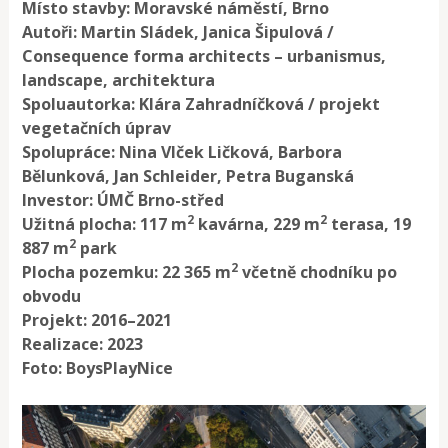
Místo stavby: Moravské náměstí, Brno
Autoři: Martin Sládek, Janica Šipulová /
Consequence forma architects – urbanismus,
landscape, architektura
Spoluautorka: Klára Zahradníčková / projekt
vegetačních úprav
Spolupráce: Nina Vlček Ličková, Barbora
Bělunková, Jan Schleider, Petra Buganská
Investor: ÚMČ Brno-střed
2
2
Užitná plocha: 117 m
kavárna, 229 m
terasa, 19
2
887 m
park
2
Plocha pozemku: 22 365 m
včetně chodníku po
obvodu
Projekt: 2016–2021
Realizace: 2023
Foto: BoysPlayNice