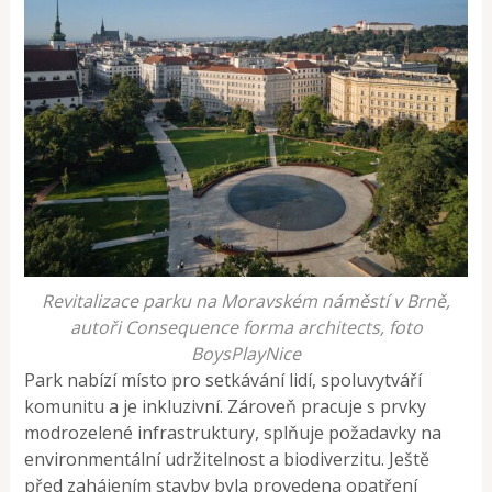
Revitalizace parku na Moravském náměstí v Brně,
autoři Consequence forma architects, foto
BoysPlayNice
Park nabízí místo pro setkávání lidí, spoluvytváří
komunitu a je inkluzivní. Zároveň pracuje s prvky
modrozelené infrastruktury, splňuje požadavky na
environmentální udržitelnost a biodiverzitu. Ještě
před zahájením stavby byla provedena opatření