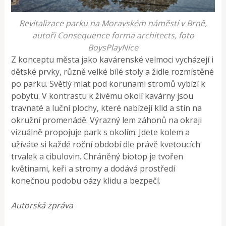
Revitalizace parku na Moravském náměstí v Brně,
autoři Consequence forma architects, foto
BoysPlayNice
Z konceptu města jako kavárenské velmoci vycházejí i
dětské prvky, různě velké bílé stoly a židle rozmístěné
po parku. Světlý mlat pod korunami stromů vybízí k
pobytu. V kontrastu k živému okolí kavárny jsou
travnaté a luční plochy, které nabízejí klid a stín na
okružní promenádě. Výrazný lem záhonů na okraji
vizuálně propojuje park s okolím. Jdete kolem a
užíváte si každé roční období dle právě kvetoucích
trvalek a cibulovin. Chráněný biotop je tvořen
květinami, keři a stromy a dodává prostředí
konečnou podobu oázy klidu a bezpečí.
Autorská zpráva