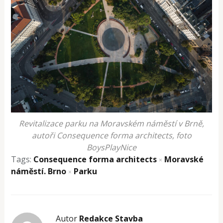
Revitalizace parku na Moravském náměstí v Brně,
autoři Consequence forma architects, foto
BoysPlayNice
Tags:
Consequence forma architects
Moravské
×
náměstí. Brno
Parku
×
Autor
Redakce Stavba