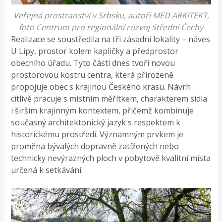
Veřejná prostranství v Srbsku, autoři MED ARKITEKT,
foto Centrum pro regionální rozvoj Střední Čechy
Realizace se soustředila na tři zásadní lokality – náves
U Lípy, prostor kolem kapličky a předprostor
obecního úřadu. Tyto části dnes tvoří novou
prostorovou kostru centra, která přirozeně
propojuje obec s krajinou Českého krasu. Návrh
citlivě pracuje s místním měřítkem, charakterem sídla
i širším krajinným kontextem, přičemž kombinuje
současný architektonický jazyk s respektem k
historickému prostředí. Významným prvkem je
proměna bývalých dopravně zatížených nebo
technicky nevýrazných ploch v pobytově kvalitní místa
určená k setkávání.