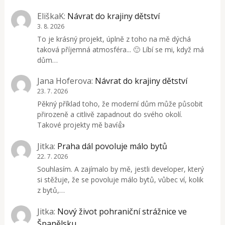
EliškaK
:
Návrat do krajiny dětství
3. 8. 2026
To je krásný projekt, úplně z toho na mě dýchá
taková příjemná atmosféra... 🙂 Líbí se mi, když má
dům…
Jana Hoferova
:
Návrat do krajiny dětství
23. 7. 2026
Pěkný příklad toho, že moderní dům může působit
přirozeně a citlivě zapadnout do svého okolí.
Takové projekty mě baví👍
Jitka
:
Praha dál povoluje málo bytů
22. 7. 2026
Souhlasím. A zajímalo by mě, jestli developer, který
si stěžuje, že se povoluje málo bytů, vůbec ví, kolik
z bytů,…
Jitka
:
Nový život pohraniční strážnice ve
Španělsku