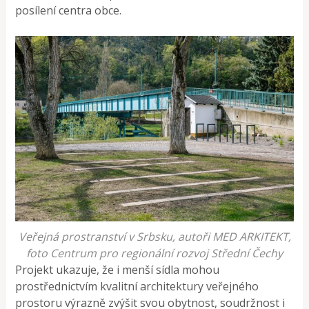
posílení centra obce.
Veřejná prostranství v Srbsku, autoři MED ARKITEKT,
foto Centrum pro regionální rozvoj Střední Čechy
Projekt ukazuje, že i menší sídla mohou
prostřednictvím kvalitní architektury veřejného
prostoru výrazně zvýšit svou obytnost, soudržnost i