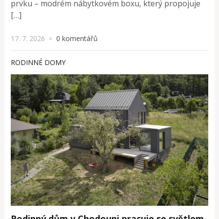
prvku – modrém nábytkovém boxu, který propojuje
[…]
17. 7. 2026
0 komentářů
×
RODINNÉ DOMY
Rodinný dům v Chodouni pracuje se světlem