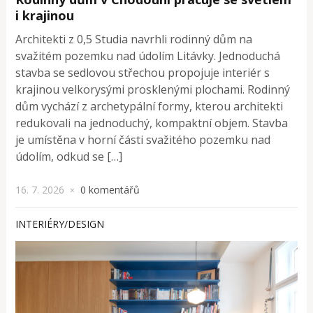
i krajinou
Architekti z 0,5 Studia navrhli rodinný dům na
svažitém pozemku nad údolím Litávky. Jednoduchá
stavba se sedlovou střechou propojuje interiér s
krajinou velkorysými prosklenými plochami. Rodinný
dům vychází z archetypální formy, kterou architekti
redukovali na jednoduchý, kompaktní objem. Stavba
je umístěna v horní části svažitého pozemku nad
údolím, odkud se […]
16. 7. 2026
0 komentářů
×
INTERIÉRY/DESIGN