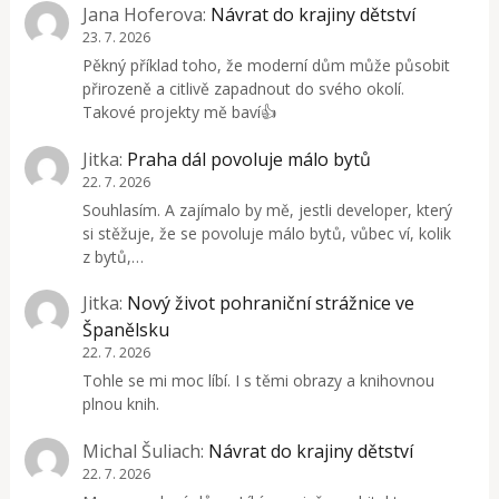
Jana Hoferova
:
Návrat do krajiny dětství
23. 7. 2026
Pěkný příklad toho, že moderní dům může působit
přirozeně a citlivě zapadnout do svého okolí.
Takové projekty mě baví👍
Jitka
:
Praha dál povoluje málo bytů
22. 7. 2026
Souhlasím. A zajímalo by mě, jestli developer, který
si stěžuje, že se povoluje málo bytů, vůbec ví, kolik
z bytů,…
Jitka
:
Nový život pohraniční strážnice ve
Španělsku
22. 7. 2026
Tohle se mi moc líbí. I s těmi obrazy a knihovnou
plnou knih.
Michal Šuliach
:
Návrat do krajiny dětství
22. 7. 2026