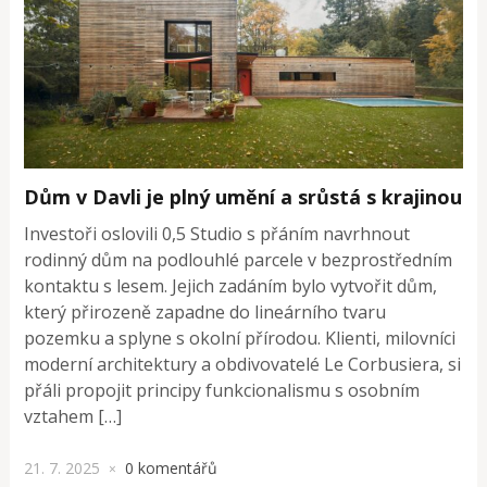
Dům v Davli je plný umění a srůstá s krajinou
Investoři oslovili 0,5 Studio s přáním navrhnout
rodinný dům na podlouhlé parcele v bezprostředním
kontaktu s lesem. Jejich zadáním bylo vytvořit dům,
který přirozeně zapadne do lineárního tvaru
pozemku a splyne s okolní přírodou. Klienti, milovníci
moderní architektury a obdivovatelé Le Corbusiera, si
přáli propojit principy funkcionalismu s osobním
vztahem […]
21. 7. 2025
0 komentářů
×