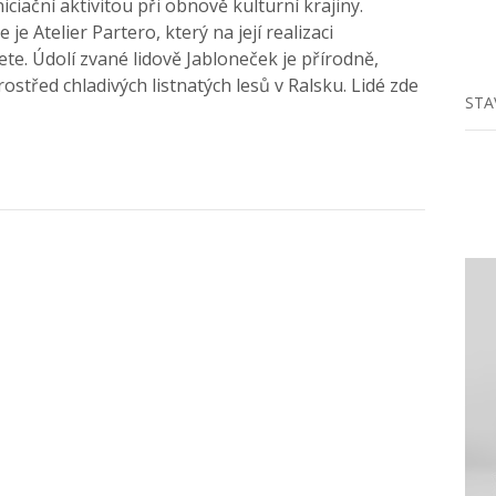
iciační aktivitou při obnově kulturní krajiny.
e Atelier Partero, který na její realizaci
te. Údolí zvané lidově Jabloneček je přírodně,
ostřed chladivých listnatých lesů v Ralsku. Lidé zde
STA