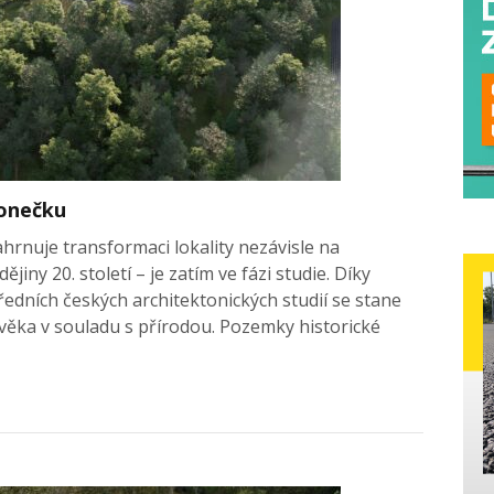
lonečku
ahrnuje transformaci lokality nezávisle na
jiny 20. století – je zatím ve fázi studie. Díky
ředních českých architektonických studií se stane
věka v souladu s přírodou. Pozemky historické