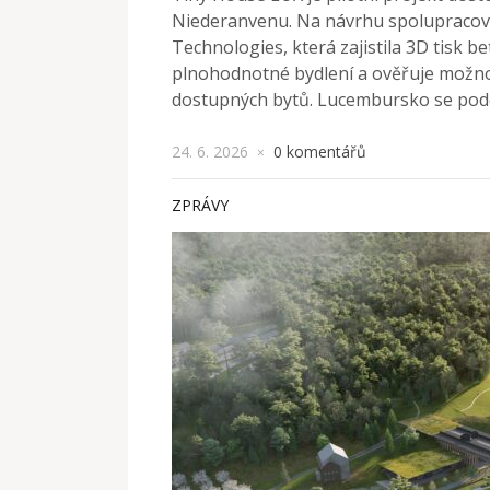
Niederanvenu. Na návrhu spolupracova
Technologies, která zajistila 3D tisk 
plnohodnotné bydlení a ověřuje možnost
dostupných bytů. Lucembursko se pod
24. 6. 2026
0 komentářů
×
ZPRÁVY