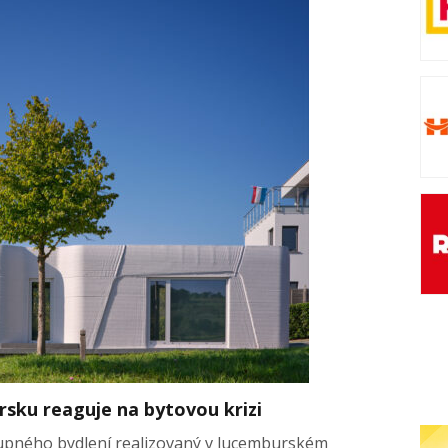
sku reaguje na bytovou krizi
tupného bydlení realizovaný v lucemburském