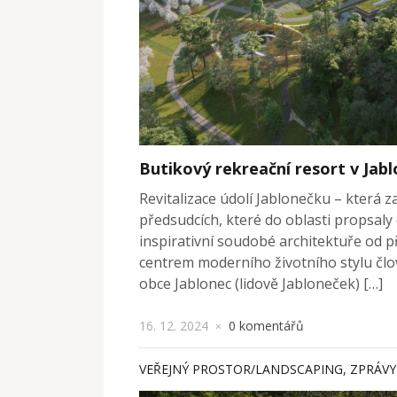
Butikový rekreační resort v Jab
Revitalizace údolí Jablonečku – která z
předsudcích, které do oblasti propsaly dě
inspirativní soudobé architektuře od p
centrem moderního životního stylu člo
obce Jablonec (lidově Jabloneček) […]
16. 12. 2024
0 komentářů
×
VEŘEJNÝ PROSTOR/LANDSCAPING
,
ZPRÁVY