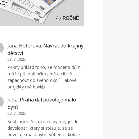
Jana Hoferova
:
Návrat do krajiny
dětství
23. 7. 2026
Pěkný příklad toho, že moderní dům
může působit přirozeně a citlivě
zapadnout do svého okolí. Takové
projekty mě baví👍
Jitka
:
Praha dál povoluje málo
bytů
22. 7. 2026
Souhlasím. A zajímalo by mě, jestli
developer, který si stěžuje, že se
povoluje málo bytů, vůbec ví, kolik z