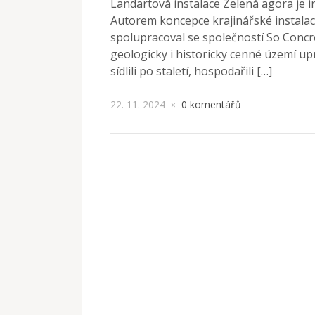
Landartová instalace Zelená agora je in
Autorem koncepce krajinářské instalace j
spolupracoval se společností So Concre
geologicky i historicky cenné území upr
sídlili po staletí, hospodařili […]
22. 11. 2024
0 komentářů
×