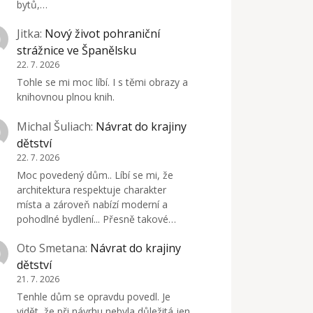
bytů,…
Jitka
:
Nový život pohraniční
strážnice ve Španělsku
22. 7. 2026
Tohle se mi moc líbí. I s těmi obrazy a
knihovnou plnou knih.
Michal Šuliach
:
Návrat do krajiny
dětství
22. 7. 2026
Moc povedený dům.. Líbí se mi, že
architektura respektuje charakter
místa a zároveň nabízí moderní a
pohodlné bydlení... Přesně takové…
Oto Smetana
:
Návrat do krajiny
dětství
21. 7. 2026
Tenhle dům se opravdu povedl. Je
vidět, že při návrhu nebyla důležitá jen