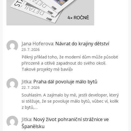
Jana Hoferova
:
Návrat do krajiny dětství
23. 7. 2026
Pěkný příklad toho, že moderní dům může působit
přirozeně a citlivě zapadnout do svého okolí.
Takové projekty mě baví👍
Jitka
:
Praha dál povoluje málo bytů
22. 7. 2026
Souhlasím. A zajímalo by mě, jestli developer, který
si stěžuje, že se povoluje málo bytů, vůbec ví, kolik
z bytů,…
Jitka
:
Nový život pohraniční strážnice ve
Španělsku