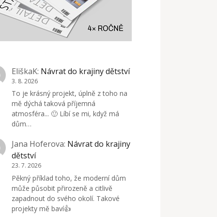
EliškaK
:
Návrat do krajiny dětství
3. 8. 2026
To je krásný projekt, úplně z toho na
mě dýchá taková příjemná
atmosféra... 🙂 Líbí se mi, když má
dům…
Jana Hoferova
:
Návrat do krajiny
dětství
23. 7. 2026
Pěkný příklad toho, že moderní dům
může působit přirozeně a citlivě
zapadnout do svého okolí. Takové
projekty mě baví👍