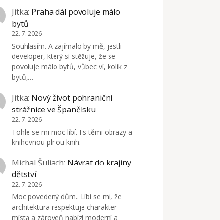
Jitka
:
Praha dál povoluje málo
bytů
22. 7. 2026
Souhlasím. A zajímalo by mě, jestli
developer, který si stěžuje, že se
povoluje málo bytů, vůbec ví, kolik z
bytů,…
Jitka
:
Nový život pohraniční
strážnice ve Španělsku
22. 7. 2026
Tohle se mi moc líbí. I s těmi obrazy a
knihovnou plnou knih.
Michal Šuliach
:
Návrat do krajiny
dětství
22. 7. 2026
Moc povedený dům.. Líbí se mi, že
architektura respektuje charakter
místa a zároveň nabízí moderní a