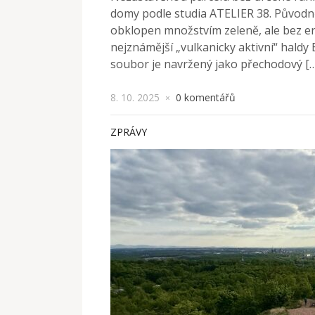
domy podle studia ATELIER 38. Původně
obklopen množstvím zeleně, ale bez en
nejznámější „vulkanicky aktivní“ haldy
soubor je navržený jako přechodový [
8. 10. 2025
0 komentářů
×
ZPRÁVY