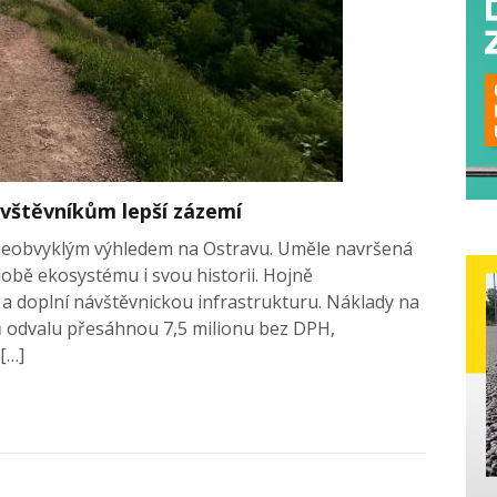
vštěvníkům lepší zázemí
za neobvyklým výhledem na Ostravu. Uměle navršená
době ekosystému i svou historii. Hojně
a doplní návštěvnickou infrastrukturu. Náklady na
ů odvalu přesáhnou 7,5 milionu bez DPH,
[…]