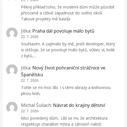
Pěkný příklad toho, že moderní dům může působit
přirozeně a citlivě zapadnout do svého okolí.
Takové projekty mě baví👍
Jitka
:
Praha dál povoluje málo bytů
22. 7. 2026
Souhlasím. A zajímalo by mě, jestli developer, který
si stěžuje, že se povoluje málo bytů, vůbec ví, kolik
z bytů,…
Jitka
:
Nový život pohraniční strážnice ve
Španělsku
22. 7. 2026
Tohle se mi moc líbí. I s těmi obrazy a knihovnou
plnou knih.
Michal Šuliach
:
Návrat do krajiny dětství
22. 7. 2026
Moc povedený dům.. Líbí se mi, že architektura
respektuje charakter místa a zároveň nabízí