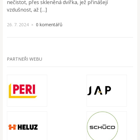
nečistot, přes skleněná dvířka, jež přinášejí
vzdušnost, až […]
26. 7. 2024
0 komentářů
×
PARTNEŘI WEBU