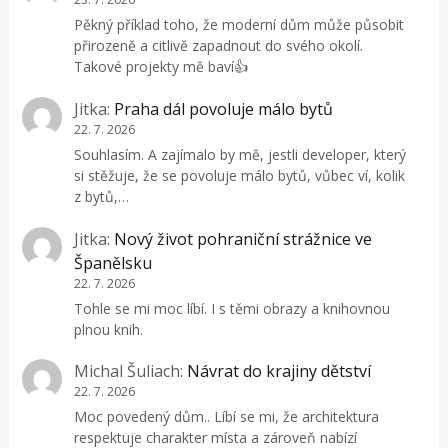
Pěkný příklad toho, že moderní dům může působit
přirozeně a citlivě zapadnout do svého okolí.
Takové projekty mě baví👍
Jitka
:
Praha dál povoluje málo bytů
22. 7. 2026
Souhlasím. A zajímalo by mě, jestli developer, který
si stěžuje, že se povoluje málo bytů, vůbec ví, kolik
z bytů,…
Jitka
:
Nový život pohraniční strážnice ve
Španělsku
22. 7. 2026
Tohle se mi moc líbí. I s těmi obrazy a knihovnou
plnou knih.
Michal Šuliach
:
Návrat do krajiny dětství
22. 7. 2026
Moc povedený dům.. Líbí se mi, že architektura
respektuje charakter místa a zároveň nabízí