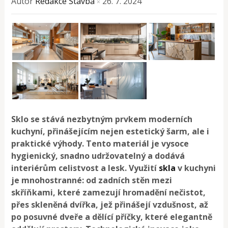
Autor
Redakce Stavba
26. 7. 2024
×
Sklo se stává nezbytným prvkem moderních
kuchyní, přinášejícím nejen estetický šarm, ale i
praktické výhody. Tento materiál je vysoce
hygienický, snadno udržovatelný a dodává
interiérům celistvost a lesk. Využití
skla
v kuchyni
je mnohostranné: od zadních stěn mezi
skříňkami, které zamezují hromadění nečistot,
přes skleněná dvířka, jež přinášejí vzdušnost, až
po posuvné dveře a dělící příčky, které elegantně