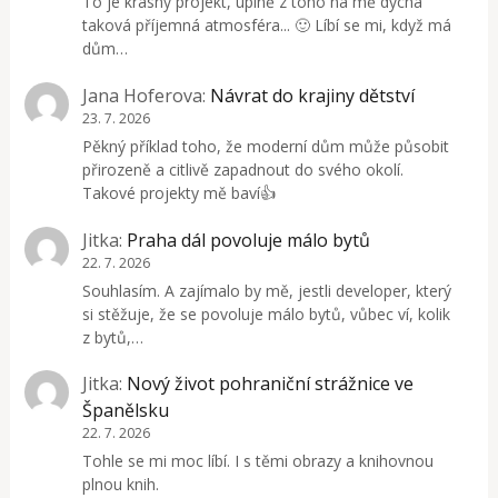
To je krásný projekt, úplně z toho na mě dýchá
taková příjemná atmosféra... 🙂 Líbí se mi, když má
dům…
Jana Hoferova
:
Návrat do krajiny dětství
23. 7. 2026
Pěkný příklad toho, že moderní dům může působit
přirozeně a citlivě zapadnout do svého okolí.
Takové projekty mě baví👍
Jitka
:
Praha dál povoluje málo bytů
22. 7. 2026
Souhlasím. A zajímalo by mě, jestli developer, který
si stěžuje, že se povoluje málo bytů, vůbec ví, kolik
z bytů,…
Jitka
:
Nový život pohraniční strážnice ve
Španělsku
22. 7. 2026
Tohle se mi moc líbí. I s těmi obrazy a knihovnou
plnou knih.