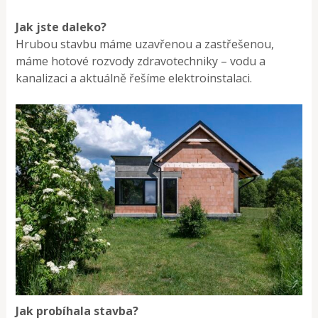
Jak jste daleko?
Hrubou stavbu máme uzavřenou a zastře­šenou,
máme hotové rozvody zdravo­techniky – vodu a
kanalizaci a aktuálně ře­šíme elektroinstalaci.
Jak probíhala stavba?