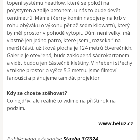
topení systému heatflow, které se položí na
polystyren a zalije betonem, u nás to bude devět
centimetrů. Máme i černý komín napojený na krb v
rohu obýváku o výkonu pět až sedm kilowattů, který
by měl prostor v pohodě vytopit. Dům není velký, má
vlastně jen jedno patro, které jsem „rozsekal“ na
menší části, užitková plocha je 124 metrů čtverečních.
Galerie je otevřená, bude zaklopená sádrokartonem
a vidět budou jen částečně kleštiny. V hřebeni střechy
vznikne prostor o výšce 5,3 metru. Jsme filmoví
fanoušci a plánujeme tam dát projektor.
Kdy se chcete stěhovat?
Co nejdřív, ale reálně to vidíme na příští rok na
podzim.
www.heluz.cz
Publikováno v časopise
Stavba 3/2024