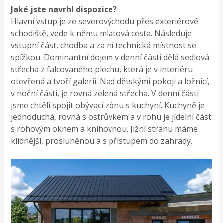
Jaké jste navrhl dispozice?
Hlavní vstup je ze severovýchodu přes ex­teriérové
schodiště, vede k němu mlatová cesta. Následuje
vstupní část, chodba a za ní technická místnost se
spížkou. Dominantní dojem v denní části dělá sedlová
střecha z falcovaného plechu, která je v interiéru
otevřená a tvoří galerii. Nad dětskými po­koji a ložnicí,
v noční části, je rovná zelená střecha. V denní části
jsme chtěli spojit obý­vací zónu s kuchyní. Kuchyně je
jednodu­chá, rovná s ostrůvkem a v rohu je jídelní část
s rohovým oknem a knihovnou. Jižní stranu máme
klidnější, prosluněnou a s pří­stupem do zahrady.