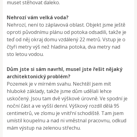
muset stěhovat daleko.
Nehrozí vám velká voda?
Nehrozí, není to záplavová oblast. Objekt jsme ještě
oproti původnímu plánu od poto­ka odsadili, takže je
teď od něj okraj domu vzdálený 22 metrů. Vstup je o
čtyři metry výš než hladina potoka, dva metry nad
sto­ letou vodou.
Dům jste si sám navrhl, musel jste řešit nějaký
architektonický problém?
Pozemek je v mírném svahu. Nechtěl jsem mít
hluboké základy, takže jsme dům udě­lali lehce
uskočený. Jsou tam dvě výškové úrovně. Ve spodní je
noční část a ve vyšší denní. Výškový rozdíl dělá 95
centimetrů, ve zlomu je vnitřní schodiště. Tam jsem
umístil koupelnu a nad ni vměstnal pracov­nu, odkud
mám výstup na zelenou střechu.