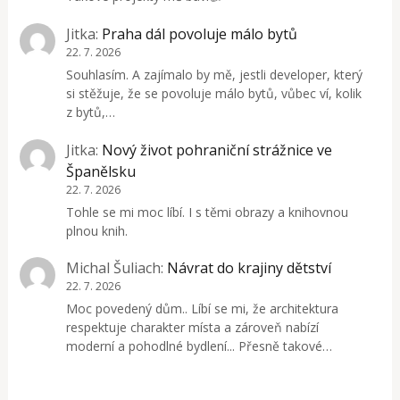
Jitka
:
Praha dál povoluje málo bytů
22. 7. 2026
Souhlasím. A zajímalo by mě, jestli developer, který
si stěžuje, že se povoluje málo bytů, vůbec ví, kolik
z bytů,…
Jitka
:
Nový život pohraniční strážnice ve
Španělsku
22. 7. 2026
Tohle se mi moc líbí. I s těmi obrazy a knihovnou
plnou knih.
Michal Šuliach
:
Návrat do krajiny dětství
22. 7. 2026
Moc povedený dům.. Líbí se mi, že architektura
respektuje charakter místa a zároveň nabízí
moderní a pohodlné bydlení... Přesně takové…