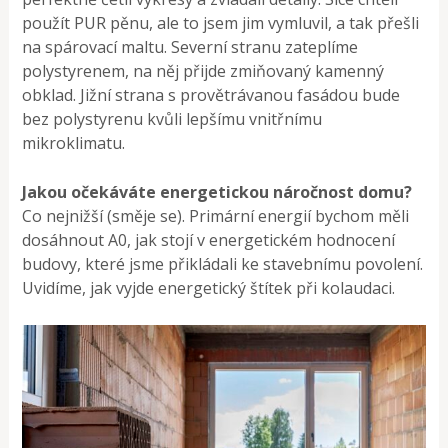
použít PUR pěnu, ale to jsem jim vymluvil, a tak přešli
na spárovací maltu. Severní stranu zateplíme
polystyrenem, na něj přijde zmiňovaný kamenný
obklad. Jižní strana s provětrávanou fasádou bude
bez polystyrenu kvůli lepšímu vnitřnímu
mikroklimatu.
Jakou očekáváte energetickou náročnost domu?
Co nejnižší (směje se). Primární energií bychom měli
dosáhnout A0, jak stojí v energetickém hodnocení
budovy, které jsme přikládali ke stavebnímu povolení.
Uvidíme, jak vyjde energetický štítek při kolaudaci.