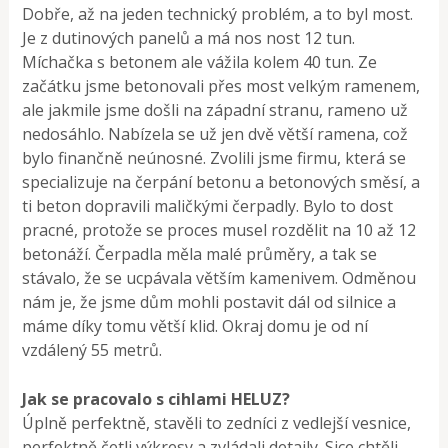
Dobře, až na jeden technický problém, a to byl most.
Je z dutinových panelů a má nos­ nost 12 tun.
Míchačka s betonem ale vážila kolem 40 tun. Ze
začátku jsme betonovali přes most velkým ramenem,
ale jakmile jsme došli na západní stranu, rameno už
nedosáh­lo. Nabízela se už jen dvě větší ramena, což
bylo finančně neúnosné. Zvolili jsme firmu, která se
specializuje na čerpání betonu a betonových směsí, a
ti beton dopravili maličkými čerpadly. Bylo to dost
pracné, protože se proces musel rozdělit na 10 až 12
betonáží. Čerpadla měla malé průměry, a tak se
stávalo, že se ucpávala větším kamenivem. Odměnou
nám je, že jsme dům mohli postavit dál od silnice a
máme díky tomu větší klid. Okraj domu je od ní
vzdálený 55 metrů.
Jak se pracovalo s cihlami HELUZ?
Úplně perfektně, stavěli to zedníci z vedlejší vesnice,
perfektně četli výkresy a zvládali detaily. Sice chtěli