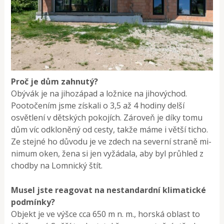
Proč je dům zahnutý?
Obývák je na jihozápad a ložnice na jiho­východ.
Pootočením jsme získali o 3,5 až 4 hodiny delší
osvětlení v dětských pokojích. Zároveň je díky tomu
dům víc odkloněný od cesty, takže máme i větší ticho.
Ze stejné­ ho důvodu je ve zdech na severní straně mi­
nimum oken, žena si jen vyžádala, aby byl průhled z
chodby na Lomnický štít.
Musel jste reagovat na nestandardní klimatické
podmínky?
Objekt je ve výšce cca 650 m n. m., horská ob­last to