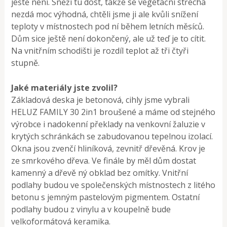
ještě není. Sněží tu dost, takže se vege­tační střecha
nezdá moc výhodná, chtěli jsme ji ale kvůli snížení
teploty v místnostech pod ní během letních měsíců.
Dům sice ještě není dokončený, ale už teď je to cítit.
Na vnitřním schodišti je rozdíl teplot až tři čtyři
stupně.
Jaké materiály jste zvolil?
Základová deska je betonová, cihly jsme vybrali
HELUZ FAMILY 30 2in1 broušené a máme od stejného
výrobce i nadoken­ní překlady na venkovní žaluzie v
krytých schránkách se zabudovanou tepelnou izo­lací.
Okna jsou zvenčí hliníková, zevnitř dřevěná. Krov je
ze smrkového dřeva. Ve fi­nále by měl dům dostat
kamenný a dřevě­ ný obklad bez omítky. Vnitřní
podlahy bu­dou ve společenských místnostech z litého
betonu s jemným pastelovým pigmentem. Ostatní
podlahy budou z vinylu a v koupel­ně bude
velkoformátová keramika.