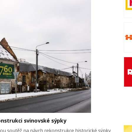
onstrukci svinovské sýpky
kou soutěž na návrh rekonstrukce historické sýpky