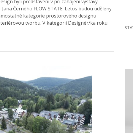
esign byli představeni v při zahájení výstavy
nér Jana Černého FLOW STATE. Letos budou uděleny
 samostatné kategorie prostorového designu
nteriérovou tvorbu. V kategorii Designér/ka roku
STA