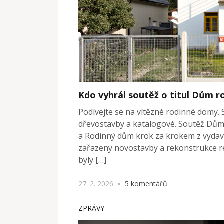
Kdo vyhrál soutěž o titul Dům r
Podívejte se na vítězné rodinné domy. 
dřevostavby a katalogové. Soutěž Dů
a Rodinný dům krok za krokem z vydava
zařazeny novostavby a rekonstrukce re
byly […]
27. 2. 2026
5 komentářů
×
ZPRÁVY