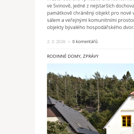
ve Svinově, jedné z nejstarších dochov
památkově chráněný objekt pro nové v
sálem a veřejnými komunitními prosto
objekty bývalého hospodářského dvor
2. 3. 2026
0 komentářů
×
RODINNÉ DOMY
,
ZPRÁVY