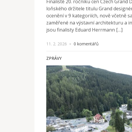
Finalisté 20. ročníku cen Czech Grand D
loňského držitele titulu Grand desig
ocenění v 9 kategoriích, nově včetně
zaměřené na výstavní architekturu a i
jsou finalisty Eduard Herrmann […]
11. 2. 2026
0 komentářů
×
ZPRÁVY