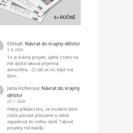
EliškaK
:
Návrat do krajiny dětství
3. 8. 2026
To je krásný projekt, úplně z toho na
mě dýchá taková příjemná
atmosféra... 🙂 Líbí se mi, když má
dům…
Jana Hoferova
:
Návrat do krajiny
dětství
23. 7. 2026
Pěkný příklad toho, že moderní dům
může působit přirozeně a citlivě
zapadnout do svého okolí. Takové
projekty mě baví👍