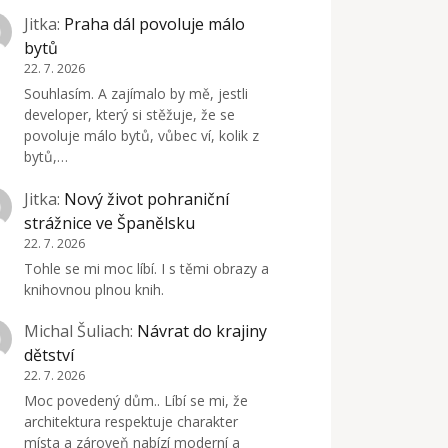
Jitka
:
Praha dál povoluje málo
bytů
22. 7. 2026
Souhlasím. A zajímalo by mě, jestli
developer, který si stěžuje, že se
povoluje málo bytů, vůbec ví, kolik z
bytů,…
Jitka
:
Nový život pohraniční
strážnice ve Španělsku
22. 7. 2026
Tohle se mi moc líbí. I s těmi obrazy a
knihovnou plnou knih.
Michal Šuliach
:
Návrat do krajiny
dětství
22. 7. 2026
Moc povedený dům.. Líbí se mi, že
architektura respektuje charakter
místa a zároveň nabízí moderní a