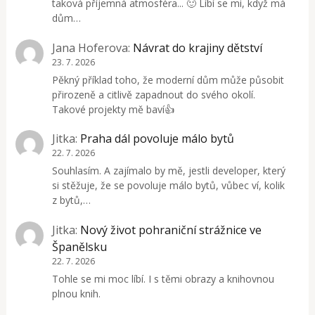
taková příjemná atmosféra... 🙂 Líbí se mi, když má
dům…
Jana Hoferova
:
Návrat do krajiny dětství
23. 7. 2026
Pěkný příklad toho, že moderní dům může působit
přirozeně a citlivě zapadnout do svého okolí.
Takové projekty mě baví👍
Jitka
:
Praha dál povoluje málo bytů
22. 7. 2026
Souhlasím. A zajímalo by mě, jestli developer, který
si stěžuje, že se povoluje málo bytů, vůbec ví, kolik
z bytů,…
Jitka
:
Nový život pohraniční strážnice ve
Španělsku
22. 7. 2026
Tohle se mi moc líbí. I s těmi obrazy a knihovnou
plnou knih.