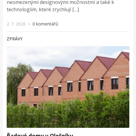
neomezenými designovými možnostmi a také k
technologiím, které zrychlují […]
2. 7. 2026
0 komentářů
×
ZPRÁVY
Řadové domy v Olešníku