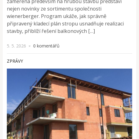
zaměřená především na hrubou stavbu představí
nejen novinky ze sortimentu společnosti
wienerberger. Program ukáže, jak správně
připravený kladecí plán stropu usnadňuje realizaci
stavby, přiblíží řešení balkonových […]
5. 5. 2026
0 komentářů
×
ZPRÁVY