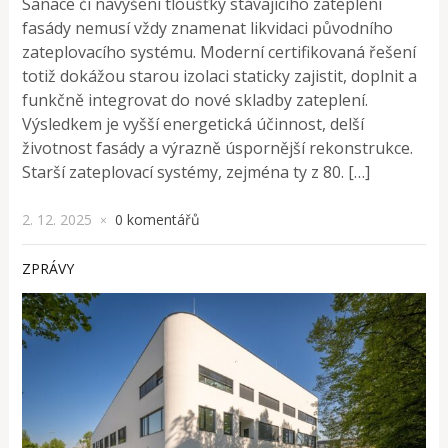
Sanace či navýšení tloušťky stávajícího zateplení
fasády nemusí vždy znamenat likvidaci původního
zateplovacího systému. Moderní certifikovaná řešení
totiž dokážou starou izolaci staticky zajistit, doplnit a
funkčně integrovat do nové skladby zateplení.
Výsledkem je vyšší energetická účinnost, delší
životnost fasády a výrazně úspornější rekonstrukce.
Starší zateplovací systémy, zejména ty z 80. […]
2. 12. 2025
0 komentářů
×
ZPRÁVY