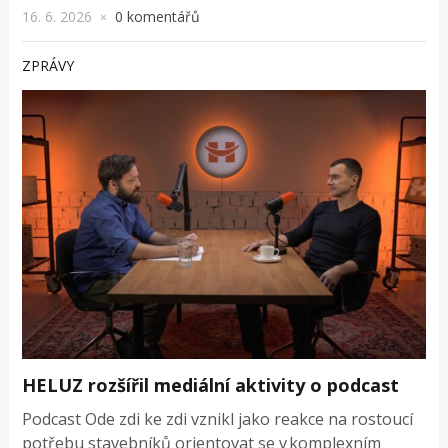
16. 6. 2026
0 komentářů
×
ZPRÁVY
HELUZ rozšířil mediální aktivity o podcast
Podcast Ode zdi ke zdi vznikl jako reakce na rostoucí
potřebu stavebníků orientovat se v komplexním