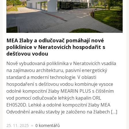
MEA žlaby a odlučovač pomáhají nové
poliklinice v Neratovicích hospodařit s
dešťovou vodou
Nově vybudovaná poliklinika v Neratovicích vsadila
na zajímavou architekturu, pasivní energetický
standard a moderní technologie. V oblasti
hospodaření s dešťovou vodou kombinuje vysoce
odolné kompozitní žlaby MEARIN PLUS s čištěním
vod pomocí odlučovače lehkých kapalin ORL
EH0520D. Lehké a odolné kompozitní žlaby MEA
Odvodnění areálu stavby je založeno na žlabech […]
25. 11. 2025
0 komentářů
×