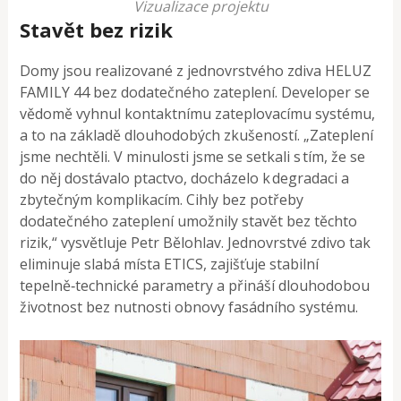
Vizualizace projektu
Stavět bez rizik
Domy jsou realizované z jednovrstvého zdiva HELUZ
FAMILY 44 bez dodatečného zateplení. Developer se
vědomě vyhnul kontaktnímu zateplovacímu systému,
a to na základě dlouhodobých zkušeností. „Zateplení
jsme nechtěli. V minulosti jsme se setkali s tím, že se
do něj dostávalo ptactvo, docházelo k degradaci a
zbytečným komplikacím. Cihly bez potřeby
dodatečného zateplení umožnily stavět bez těchto
rizik,“ vysvětluje Petr Bělohlav. Jednovrstvé zdivo tak
eliminuje slabá místa ETICS, zajišťuje stabilní
tepelně‑technické parametry a přináší dlouhodobou
životnost bez nutnosti obnovy fasádního systému.