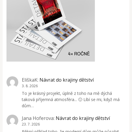
EliškaK
:
Návrat do krajiny dětství
3. 8. 2026
To je krásný projekt, úplně z toho na mě dýchá
taková příjemná atmosféra... 🙂 Líbí se mi, když má
dům…
Jana Hoferova
:
Návrat do krajiny dětství
23. 7. 2026
Pěkný příklad toho, že moderní dům může působit