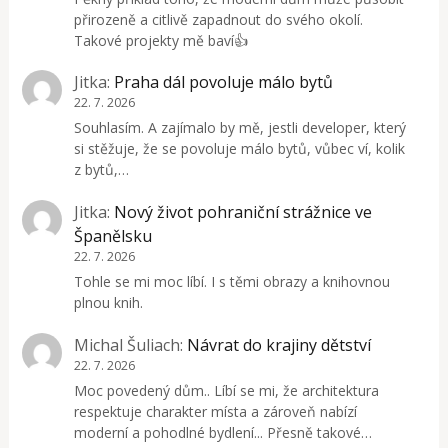
přirozeně a citlivě zapadnout do svého okolí.
Takové projekty mě baví👍
Jitka
:
Praha dál povoluje málo bytů
22. 7. 2026
Souhlasím. A zajímalo by mě, jestli developer, který
si stěžuje, že se povoluje málo bytů, vůbec ví, kolik
z bytů,…
Jitka
:
Nový život pohraniční strážnice ve
Španělsku
22. 7. 2026
Tohle se mi moc líbí. I s těmi obrazy a knihovnou
plnou knih.
Michal Šuliach
:
Návrat do krajiny dětství
22. 7. 2026
Moc povedený dům.. Líbí se mi, že architektura
respektuje charakter místa a zároveň nabízí
moderní a pohodlné bydlení... Přesně takové…