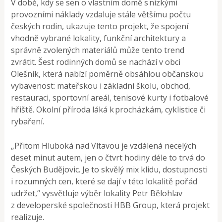
V době, kdy se sen o vlastním domě s nízkými
provozními náklady vzdaluje stále většímu počtu
českých rodin, ukazuje tento projekt, že spojení
vhodně vybrané lokality, funkční architektury a
správně zvolených materiálů může tento trend
zvrátit. Šest rodinných domů se nachází v obci
Olešník, která nabízí poměrně obsáhlou občanskou
vybavenost: mateřskou i základní školu, obchod,
restauraci, sportovní areál, tenisové kurty i fotbalové
hřiště. Okolní příroda láká k procházkám, cyklistice či
rybaření.
„Přitom Hluboká nad Vltavou je vzdálená necelých
deset minut autem, jen o čtvrt hodiny déle to trvá do
Českých Budějovic. Je to skvělý mix klidu, dostupnosti
i rozumných cen, které se dají v této lokalitě pořád
udržet,“ vysvětluje výběr lokality Petr Bělohlav
z developerské společnosti HBB Group, která projekt
realizuje.