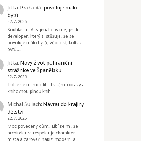
Jitka
:
Praha dál povoluje málo
bytů
22. 7. 2026
Souhlasím. A zajímalo by mě, jestli
developer, který si stěžuje, že se
povoluje málo bytů, vůbec ví, kolik z
bytů,…
Jitka
:
Nový život pohraniční
strážnice ve Španělsku
22. 7. 2026
Tohle se mi moc líbí. I s těmi obrazy a
knihovnou plnou knih.
Michal Šuliach
:
Návrat do krajiny
dětství
22. 7. 2026
Moc povedený dům.. Líbí se mi, že
architektura respektuje charakter
místa a zároveň nabízí moderní a