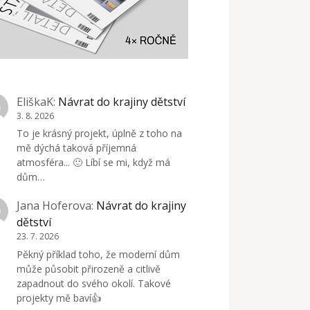
EliškaK
:
Návrat do krajiny dětství
3. 8. 2026
To je krásný projekt, úplně z toho na
mě dýchá taková příjemná
atmosféra... 🙂 Líbí se mi, když má
dům…
Jana Hoferova
:
Návrat do krajiny
dětství
23. 7. 2026
Pěkný příklad toho, že moderní dům
může působit přirozeně a citlivě
zapadnout do svého okolí. Takové
projekty mě baví👍