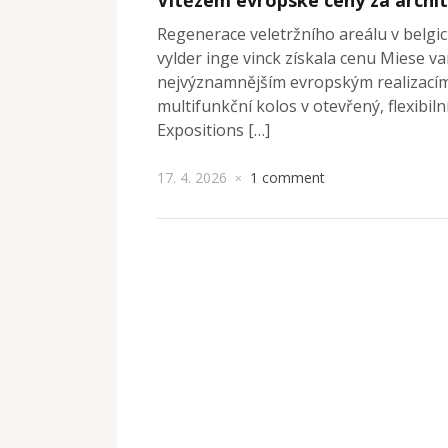
Regenerace veletržního areálu v belgic
vylder inge vinck získala cenu Miese v
nejvýznamnějším evropským realizacím.
multifunkční kolos v otevřený, flexibil
Expositions […]
17. 4. 2026
1 comment
×