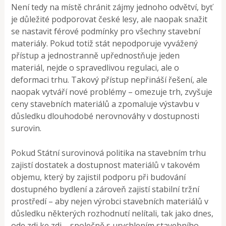
Není tedy na místě chránit zájmy jednoho odvětví, byť
je důležité podporovat české lesy, ale naopak snažit
se nastavit férové podmínky pro všechny stavební
materiály. Pokud totiž stát nepodporuje vyvážený
přístup a jednostranně upřednostňuje jeden
materiál, nejde o spravedlivou regulaci, ale o
deformaci trhu. Takový přístup nepřináší řešení, ale
naopak vytváří nové problémy – omezuje trh, zvyšuje
ceny stavebních materiálů a zpomaluje výstavbu v
důsledku dlouhodobé nerovnováhy v dostupnosti
surovin.
Pokud Státní surovinová politika na stavebním trhu
zajistí dostatek a dostupnost materiálů v takovém
objemu, který by zajistil podporu při budování
dostupného bydlení a zároveň zajistí stabilní tržní
prostředí – aby nejen výrobci stavebních materiálů v
důsledku některých rozhodnutí nelítali, tak jako dnes,
ode zdi ke zdi – společně s urychlením stavebního