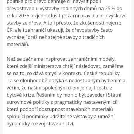
politika pro dřevo definuje cíl navýšit podíl
dřevostaveb u výstavby rodinných domů na 25 % do
roku 2035 a zjednodušit požární pravidla pro výškové
stavby ze dřeva. A to i přesto, že zkušenosti nejen z
ČR, ale i zahraničí ukazují, že dřevostavby často
vycházejí dráž než stejné stavby z tradičních
materiálů.
Než se začneme inspirovat zahraničními modely,
které zdejší ministerstva chtějí následovat, zaměřme
se na to, co dává smysl v kontextu České republiky.
Ta se dlouhodobě potýká s nedostupným bydlením a
věřím, že naším společným cílem je najít cestu z
bytové krize. Řešením by mohlo být zavedení Státní
surovinové politiky s pragmaticky nastavenými cíli,
která podpoří dostupnost stavebních materiálů
splňující podmínky udržitelné výstavby a umožní
dynamický rozvoj stavebnictví.