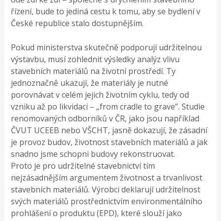
řízení, bude to jediná cestu k tomu, aby se bydlení v
České republice stalo dostupnějším.
Pokud ministerstva skutečně podporují udržitelnou
výstavbu, musí zohlednit výsledky analýz vlivu
stavebních materiálů na životní prostředí. Ty
jednoznačně ukazují, že materiály je nutné
porovnávat v celém jejich životním cyklu, tedy od
vzniku až po likvidaci – „from cradle to grave”. Studie
renomovaných odborníků v ČR, jako jsou například
ČVUT UCEEB nebo VŠCHT, jasně dokazují, že zásadní
je provoz budov, životnost stavebních materiálů a jak
snadno jsme schopni budovy rekonstruovat.
Proto je pro udržitelné stavebnictví tím
nejzásadnějším argumentem životnost a trvanlivost
stavebních materiálů. Výrobci deklarují udržitelnost
svých materiálů prostřednictvím environmentálního
prohlášení o produktu (EPD), které slouží jako