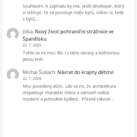
Souhlasím. A zajímalo by mě, jestli developer, který
si stěžuje, že se povoluje málo bytů, vůbec ví, kolik
z bytů,…
Jitka
:
Nový život pohraniční strážnice ve
Španělsku
22. 7. 2026
Tohle se mi moc líbí. I s těmi obrazy a knihovnou
plnou knih.
Michal Šuliach
:
Návrat do krajiny dětství
22. 7. 2026
Moc povedený dům.. Líbí se mi, že architektura
respektuje charakter místa a zároveň nabízí
moderní a pohodlné bydlení... Přesně takové…