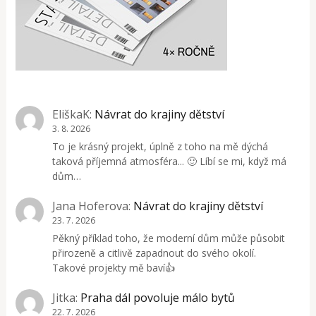
EliškaK
:
Návrat do krajiny dětství
3. 8. 2026
To je krásný projekt, úplně z toho na mě dýchá
taková příjemná atmosféra... 🙂 Líbí se mi, když má
dům…
Jana Hoferova
:
Návrat do krajiny dětství
23. 7. 2026
Pěkný příklad toho, že moderní dům může působit
přirozeně a citlivě zapadnout do svého okolí.
Takové projekty mě baví👍
Jitka
:
Praha dál povoluje málo bytů
22. 7. 2026