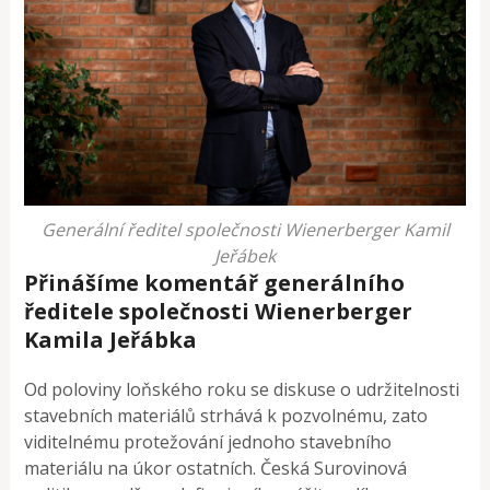
Generální ředitel společnosti Wienerberger Kamil
Jeřábek
Přinášíme komentář generálního
ředitele společnosti Wienerberger
Kamila Jeřábka
Od poloviny loňského roku se diskuse o udržitelnosti
stavebních materiálů strhává k pozvolnému, zato
viditelnému protežování jednoho stavebního
materiálu na úkor ostatních. Česká Surovinová