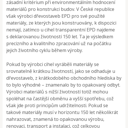
zásadní kritérium při environmentálním hodnocení
materiálů pro konstrukci budov. V České republice
však výrobci dřevostaveb EPD pro své použité
materiály, ze kterých jsou konstruovány, k dispozici
nemají, zatímco u cihel transparentní EPD najdeme
s deklarovanou životností 150 let. Ta je výsledkem
precizního a kvalitního zpracování už na počátku
jejich životního cyklu během výroby.
Pokud by výrobci cihel vyráběli materiály se
srovnatelně krátkou životností, jako se odhaduje u
dřevostaveb, z krátkodobého obchodního hlediska by
to bylo výhodné – znamenalo by to opakovaný odbyt.
Výrobci materiálů s nižší životností totiž mohou
spoléhat na častější obměnu a vyšší spotřebu, což
však jde proti principům udržitelnosti. Pokud se
takové materiály musí v horizontu 150 let několikrát
nahrazovat, znamená to opakovanou výrobu,
renovaci, transport a instalaci, což celkovou