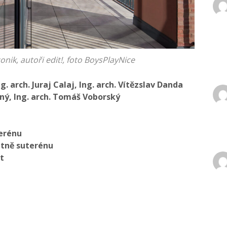
onik, autoři edit!, foto BoysPlayNice
ng. arch. Juraj Calaj, Ing. arch. Vítězslav Danda
tný, Ing. arch. Tomáš Voborský
terénu
etně suterénu
t