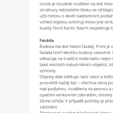
Iconik je vizuálně rozdělen na dvě hmo
struktury městského bloku se střídajíc
užší hmotu o devíti nadzemních podlažíc
vzhled objektu ovlivňují mimo jiné st
kvality čtvrti Karlín. Návrh respektuje 
Fasáda
Budova má dvě hlavní fasády. První je o
fasáda tvoří identitu budovy samotné,
odkazuje na tradiční materialitu nejen 
také místních industriálních objektů, k
vymizely.
Objemy dále odlišuje rastr oken a lodž
prosvětlit každý byt – všechna okna 
nad podlahou, rozdělena na pevnou a ot
opatřen venkovním zábradlím, shodný p
šikmé střeše. V případě potřeby je před
zastínění.
Předsazený systém hliníkových lamel v 