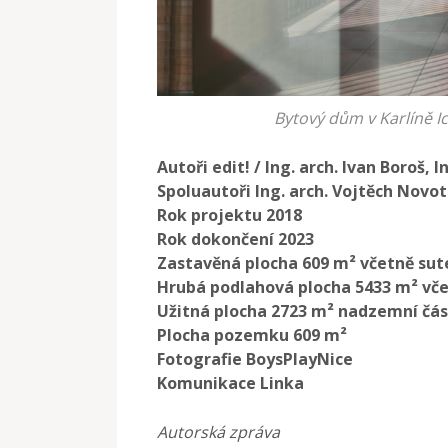
Bytový dům v Karlíně Ic
Autoři edit! / Ing. arch. Ivan Boroš, I
Spoluautoři Ing. arch. Vojtěch Novo
Rok projektu 2018
Rok dokončení 2023
Zastavěná plocha 609 m² včetně su
Hrubá podlahová plocha 5433 m² vč
Užitná plocha 2723 m² nadzemní čás
Plocha pozemku 609 m²
Fotografie BoysPlayNice
Komunikace Linka
Autorská zpráva