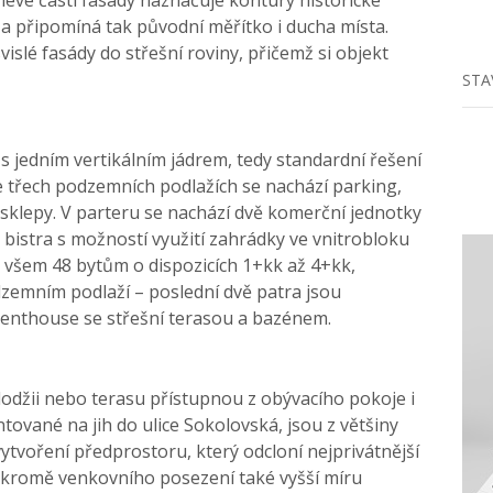
, a připomíná tak původní měřítko i ducha místa.
islé fasády do střešní roviny, přičemž si objekt
STA
t s jedním vertikálním jádrem, tedy standardní řešení
 třech podzemních podlažích se nachází parking,
 sklepy. V parteru se nachází dvě komerční jednotky
bistra s možností využití zahrádky ve vnitrobloku
 všem 48 bytům o dispozicích 1+kk až 4+kk,
emním podlaží – poslední dvě patra jsou
penthouse se střešní terasou a bazénem.
 lodžii nebo terasu přístupnou z obývacího pokoje i
ntované na jih do ulice Sokolovská, jsou z většiny
vytvoření předprostoru, který odcloní nejprivátnější
 kromě venkovního posezení také vyšší míru