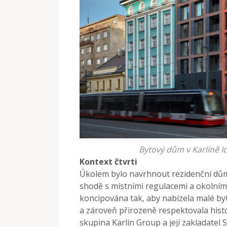
Bytový dům v Karlíně Ic
Kontext čtvrti
Úkolem bylo navrhnout rezidenční dům,
shodě s místními regulacemi a okolním
koncipována tak, aby nabízela malé 
a zároveň přirozeně respektovala histori
skupina Karlín Group a její zakladatel S