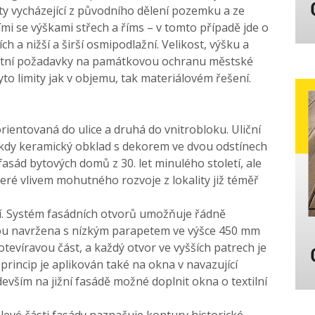
ty vycházející z původního dělení pozemku a ze
ími se výškami střech a říms – v tomto případě jde o
h a nižší a širší osmipodlažní. Velikost, výšku a
riktní požadavky na památkovou ochranu městské
tyto limity jak v objemu, tak materiálovém řešení.
rientovaná do ulice a druhá do vnitrobloku. Uliční
 kdy keramický obklad s dekorem ve dvou odstínech
fasád bytových domů z 30. let minulého století, ale
teré vlivem mohutného rozvoje z lokality již téměř
ií. Systém fasádních otvorů umožňuje řádně
jsou navržena s nízkým parapetem ve výšce 450 mm
evíravou část, a každý otvor ve vyšších patrech je
rincip je aplikován také na okna v navazující
evším na jižní fasádě možné doplnit okna o textilní
levé části fasády naznačuje kontury historické