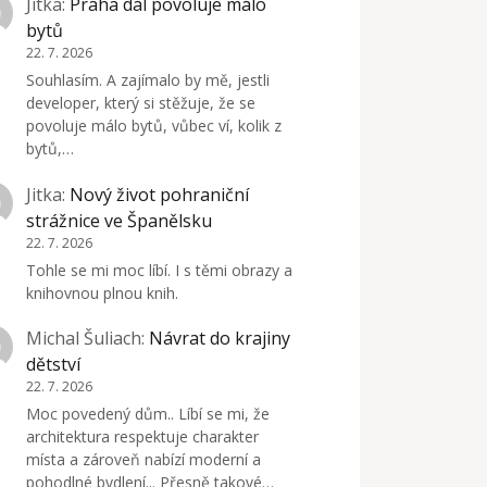
Jitka
:
Praha dál povoluje málo
bytů
22. 7. 2026
Souhlasím. A zajímalo by mě, jestli
developer, který si stěžuje, že se
povoluje málo bytů, vůbec ví, kolik z
bytů,…
Jitka
:
Nový život pohraniční
strážnice ve Španělsku
22. 7. 2026
Tohle se mi moc líbí. I s těmi obrazy a
knihovnou plnou knih.
Michal Šuliach
:
Návrat do krajiny
dětství
22. 7. 2026
Moc povedený dům.. Líbí se mi, že
architektura respektuje charakter
místa a zároveň nabízí moderní a
pohodlné bydlení... Přesně takové…