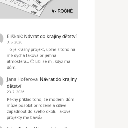
EliškaK
:
Návrat do krajiny dětství
3. 8. 2026
To je krásný projekt, úplně z toho na
mě dýchá taková příjemná
atmosféra... 🙂 Líbí se mi, když má
dům…
Jana Hoferova
:
Návrat do krajiny
dětství
23. 7. 2026
Pěkný příklad toho, že moderní dům
může působit přirozeně a citlivě
zapadnout do svého okolí. Takové
projekty mě baví👍