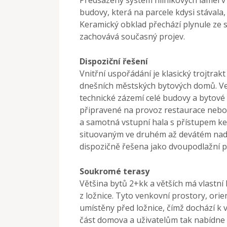
budovy, která na parcele kdysi stávala
Keramický obklad přechází plynule ze sv
zachovává současný projev.
Dispoziční řešení
Vnitřní uspořádání je klasický trojtrak
dnešních městských bytových domů. Ve
technické zázemí celé budovy a bytové
připravené na provoz restaurace nebo 
a samotná vstupní hala s přístupem ke
situovaným ve druhém až devátém nadz
dispozičně řešena jako dvoupodlažní 
Soukromé terasy
Většina bytů 2+kk a větších má vlastní
z ložnice. Tyto venkovní prostory, orie
umístěny před ložnice, čímž dochází k 
část domova a uživatelům tak nabídne