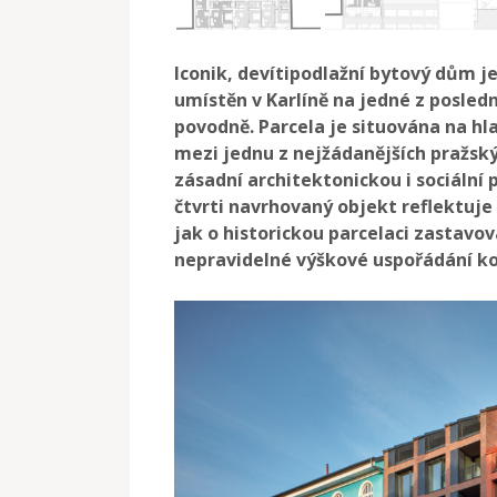
Iconik, devítipodlažní bytový dům je
umístěn v Karlíně na jedné z posledn
povodně. Parcela je situována na hlav
mezi jednu z nejžádanějších pražský
zásadní architektonickou i sociální 
čtvrti navrhovaný objekt reflektuj
jak o historickou parcelaci zastavov
nepravidelné výškové uspořádání ko