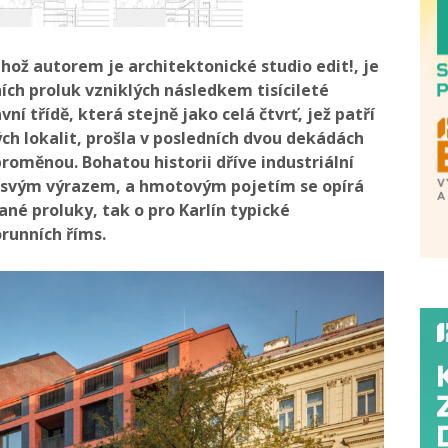
hož autorem je architektonické studio edit!, je
ích proluk vzniklých následkem tisícileté
ní třídě, která stejně jako celá čtvrť, jež patří
ch lokalit, prošla v posledních dvou dekádách
proměnou. Bohatou historii dříve industriální
e svým výrazem, a hmotovým pojetím se opírá
ané proluky, tak o pro Karlín typické
runních říms.