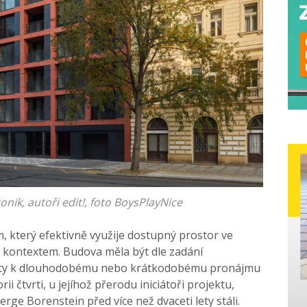
onik, autoři edit!, foto BoysPlayNice
 který efektivně využije dostupný prostor ve
 kontextem. Budova měla být dle zadání
byty k dlouhodobému nebo krátkodobému pronájmu
i čtvrti, u jejíhož přerodu iniciátoři projektu,
erge Borenstein před více než dvaceti lety stáli.