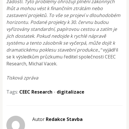
žádostí. Tyto problémy ohrožují plnění zákonných
lhůt a mohou vést k finančním ztrátám nebo
zastavení projektů. To vše se projeví v dlouhodobém
horizontu. Podané projekty k 30. červnu budou
vyřizovány standardní, papírovou cestou a zatím je
jich dostatek. Pokud nedojde k rychlé nápravě
systému a tento zásobník se vyčerpá, může dojít k
dramatickému poklesu stavební produkce.,“
vyjádřil
se k výsledkům průzkumu ředitel společnosti CEEC
Research, Michal Vacek.
Tisková zpráva
Tags:
CEEC Research
digitalizace
×
Autor
Redakce Stavba