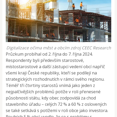
Digitalizace očima měst a obcím zdroj CEEC Research
Průzkum probíhal od 2. října do 7. října 2024.
Respondenty byli především starostové,
místostarostové a další zástupci vedení obcí napříč
všemi kraji České republiky, kteří se podílejí na
strategických rozhodnutích v rámci svého regionu.
Téměř tři čtvrtiny starostů vnímá jako jeden z
nejpalčivějších problémů potíže v roli přenesené
působnosti státu, kdy obec zodpovídá za chod
stavebního úřadu – celých 72 % a 60 % z oslovených
se také setkává s potížemi v roli obce jako investora.
Pouhých 5 % obcí uvedlo, že se s problémy s