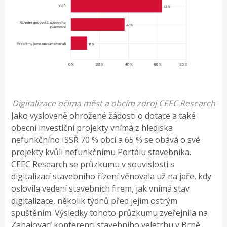
Digitalizace očima měst a obcím zdroj CEEC Research
Jako vysloveně ohrožené žádosti o dotace a také
obecní investiční projekty vnímá z hlediska
nefunkčního ISSŘ 70 % obcí a 65 % se obává o své
projekty kvůli nefunkčnímu Portálu stavebníka.
CEEC Research se průzkumu v souvislosti s
digitalizací stavebního řízení věnovala už na jaře, kdy
oslovila vedení stavebních firem, jak vnímá stav
digitalizace, několik týdnů před jejím ostrým
spuštěním. Výsledky tohoto průzkumu zveřejnila na
Zahajovací konferenci stavebního veletrhu v Brně.