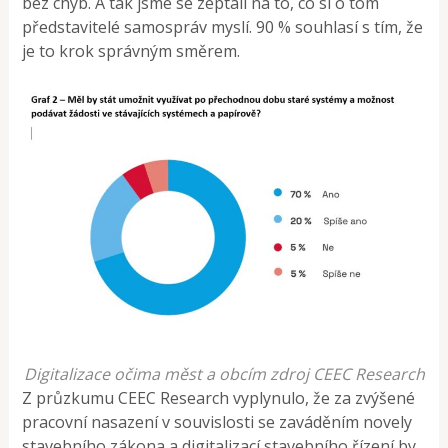
bez chyb. A tak jsme se zeptali na to, co si o tom
představitelé samospráv myslí. 90 % souhlasí s tím, že
je to krok správným směrem.
Digitalizace očima měst a obcím zdroj CEEC Research
Z průzkumu CEEC Research vyplynulo, že za zvýšené
pracovní nasazení v souvislosti se zaváděním novely
stavebního zákona a digitalizací stavebního řízení by