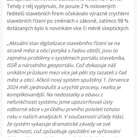
Tehdy z něj vyplynulo, že pouze 2 % oslovených
ředitelů stavebních firem očekávalo výrazné zrychleni
stavebních řízení po změnách v zákoně, zatímco 98 %
dotázaných bylo k novinkám více či méně skeptických
„Aktuální stav digitalizace stavebního řízení se na
straně měst a obcí potýká s řadou obtíží, jsou to
zejména problémy v systémech portálu stavebníka,
ISSŘ a národního geoportálu. Což dokazuje náš
unikátní průzkum mezi více jak pěti sty tazateli z řad
měst a obcí. Ačkoli nový systém spuštěný 1. července
2024 měl zjednodušit a urychlit procesy, realita je
komplikovanější. Na nedostatky a obavu z
nefunkčnosti systému jsme upozorňovali ústy
odborné obce v průběhu prvního pololetí tohoto
roku v našich analýzách. V současnosti úřady hlásí,
že systém vykazuje dramatické závady ve své
funkčnosti, což způsobuje zpoždění ve vyřizování