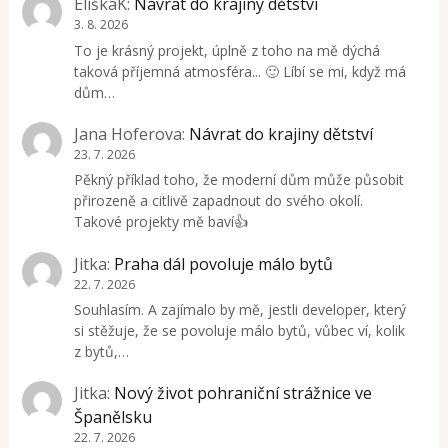
EliškaK
:
Návrat do krajiny dětství
3. 8. 2026
To je krásný projekt, úplně z toho na mě dýchá
taková příjemná atmosféra... 🙂 Líbí se mi, když má
dům…
Jana Hoferova
:
Návrat do krajiny dětství
23. 7. 2026
Pěkný příklad toho, že moderní dům může působit
přirozeně a citlivě zapadnout do svého okolí.
Takové projekty mě baví👍
Jitka
:
Praha dál povoluje málo bytů
22. 7. 2026
Souhlasím. A zajímalo by mě, jestli developer, který
si stěžuje, že se povoluje málo bytů, vůbec ví, kolik
z bytů,…
Jitka
:
Nový život pohraniční strážnice ve
Španělsku
22. 7. 2026