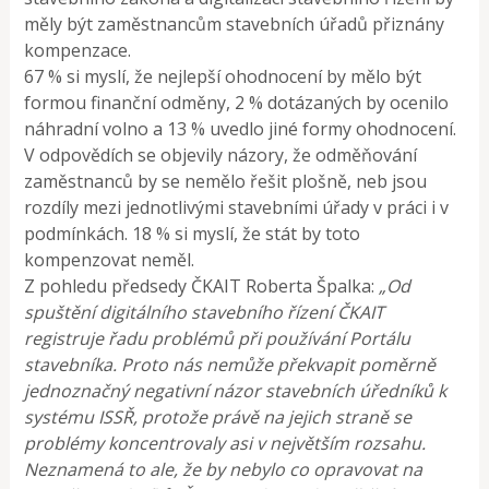
měly být zaměstnancům stavebních úřadů přiznány
kompenzace.
67 % si myslí, že nejlepší ohodnocení by mělo být
formou finanční odměny, 2 % dotázaných by ocenilo
náhradní volno a 13 % uvedlo jiné formy ohodnocení.
V odpovědích se objevily názory, že odměňování
zaměstnanců by se nemělo řešit plošně, neb jsou
rozdíly mezi jednotlivými stavebními úřady v práci i v
podmínkách. 18 % si myslí, že stát by toto
kompenzovat neměl.
Z pohledu předsedy ČKAIT Roberta Špalka:
„Od
spuštění digitálního stavebního řízení ČKAIT
registruje řadu problémů při používání Portálu
stavebníka. Proto nás nemůže překvapit poměrně
jednoznačný negativní názor stavebních úředníků k
systému ISSŘ, protože právě na jejich straně se
problémy koncentrovaly asi v největším rozsahu.
Neznamená to ale, že by nebylo co opravovat na