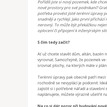
Pořídili jste si nový pozemek, kde chc
nové prostory pro své podnikaní? Gratu
potřeba provést jisté terénní úpravy 
snadněji a rychleji. Jako první přicház
nerovný. To může být překážkou nejen p
oplocení či připojení k inženýrským sít
S čím tedy začít?
Ať už chcete stavět dům, altán, bazén 
vyrovnat. Samozřejmě, že pozemek ve 
srovnat plochy, na kterých máte v plán
Terénní úpravy pak obecně patří mezi f
rozhodně se nevyplácí je podcenit. Ideá
zajistit si i potřebné nářadí a stavební
naplánujete, můžete výrazně ušetřit n
Na co si dát pozor při budování nov