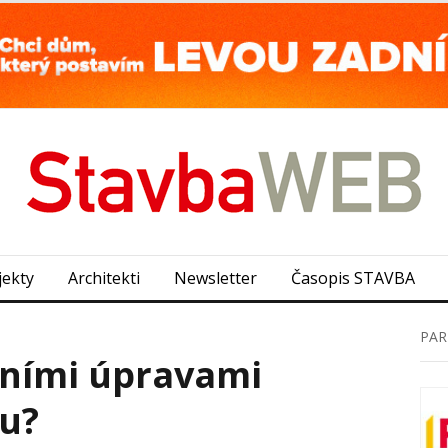
jekty
Architekti
Newsletter
Časopis STAVBA
PAR
énními úpravami
u?