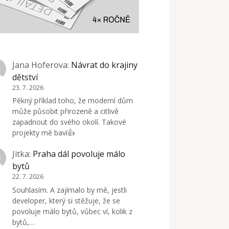
Jana Hoferova
:
Návrat do krajiny
dětství
23. 7. 2026
Pěkný příklad toho, že moderní dům
může působit přirozeně a citlivě
zapadnout do svého okolí. Takové
projekty mě baví👍
Jitka
:
Praha dál povoluje málo
bytů
22. 7. 2026
Souhlasím. A zajímalo by mě, jestli
developer, který si stěžuje, že se
povoluje málo bytů, vůbec ví, kolik z
bytů,…