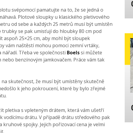
lotu svépomocí pamatujte na to, že se jedná o
amáhavá. Plotové sloupky u klasického pletivového
metru od sebe a každých 25 metrů musí být umístěn
e trubky se pak umisťují do hloubky 80 cm pod
ít aspoň 25×25 cm, aby mohl být sloupek
py vám naštěstí mohou pomoci zemní vrtáky,
a nářadí. Třeba ve společnosti
Boels
si můžete
ním nebo benzínovým jamkovačem. Práce vám tak
 na skutečnost, že musí být umístěny skutečně
nedošlo k jeho pokroucení, které by bylo zřejmé
tu.
ít pletiva s vpleteným drátem, která vám ušetří
k vodícímu drátu. V případě drátu středového pak
a kruhové spojky. Jejich pořizovací cena je velmi
t.