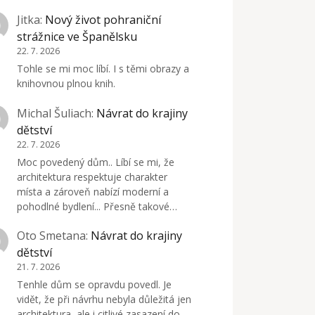
Jitka
:
Nový život pohraniční
strážnice ve Španělsku
22. 7. 2026
Tohle se mi moc líbí. I s těmi obrazy a
knihovnou plnou knih.
Michal Šuliach
:
Návrat do krajiny
dětství
22. 7. 2026
Moc povedený dům.. Líbí se mi, že
architektura respektuje charakter
místa a zároveň nabízí moderní a
pohodlné bydlení... Přesně takové…
Oto Smetana
:
Návrat do krajiny
dětství
21. 7. 2026
Tenhle dům se opravdu povedl. Je
vidět, že při návrhu nebyla důležitá jen
architektura, ale i citlivé zasazení do