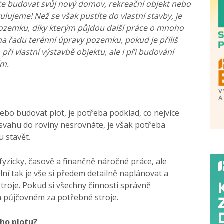
ete budovat svůj nový domov, rekreační objekt nebo
lujeme! Než se však pustíte do vlastní stavby, je
pozemku, díky kterým půjdou další práce o mnoho
í na řadu terénní úpravy pozemku, pokud je příliš
ři vlastní výstavbě objektu, ale i při budování
ím.
nebo budovat plot, je potřeba podklad, co nejvíce
svahu do roviny nesrovnáte, je však potřeba
u stavět.
yzicky, časově a finančně náročné práce, ale
lní tak je vše si předem detailně naplánovat a
 stroje. Pokud si všechny činnosti správně
a půjčovném za potřebné stroje.
ého plotu?