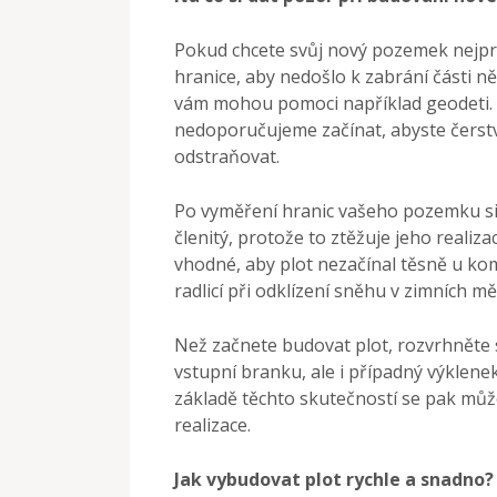
Pokud chcete svůj nový pozemek nejprv
hranice, aby nedošlo k zabrání části 
vám mohou pomoci například geodeti.
nedoporučujeme začínat, abyste čers
odstraňovat.
Po vyměření hranic vašeho pozemku si vy
členitý, protože to ztěžuje jeho realiz
vhodné, aby plot nezačínal těsně u ko
radlicí při odklízení sněhu v zimních mě
Než začnete budovat plot, rozvrhněte 
vstupní branku, ale i případný výklene
základě těchto skutečností se pak může
realizace.
Jak vybudovat plot rychle a snadno?