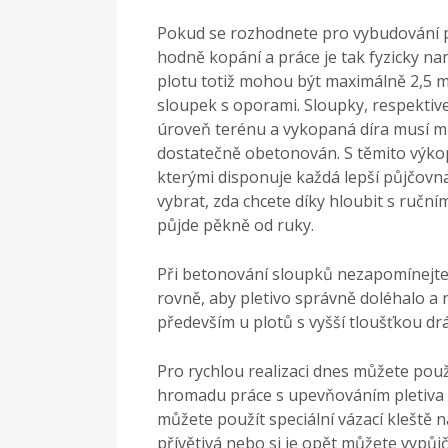
Pokud se rozhodnete pro vybudování p
hodně kopání a práce je tak fyzicky n
plotu totiž mohou být maximálně 2,5 
sloupek s oporami. Sloupky, respektiv
úroveň terénu a vykopaná díra musí m
dostatečně obetonován. S těmito výko
kterými disponuje každá lepší půjčovn
vybrat, zda chcete díky hloubit s ruč
půjde pěkně od ruky.
Při betonování sloupků nezapomínejte
rovně, aby pletivo správně doléhalo a 
především u plotů s vyšší tloušťkou drá
Pro rychlou realizaci dnes můžete použ
hromadu práce s upevňováním pletiva 
můžete použít speciální vázací kleště n
přívětivá nebo si je opět můžete vypůjči