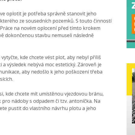
e oplotit je potřeba správně stanovit jeho
některého ze sousedních pozemků. S touto činností
 Práce na novém oplocení před tímto krokem
tvě dokončenou stavbu nemuseli následně
tyčte, kde chcete vést plot, aby nebyl příliš
aci a výsledek nebývá moc estetický. Zároveň je
munikace, aby nedošlo k jeho poškození třeba
sících.
si, kde chcete mít umístěnou vjezdovou bránu,
k pro nádoby s odpadem či tzv. antoníčka. Na
te pustit do vlastního návrhu plotu a jeho