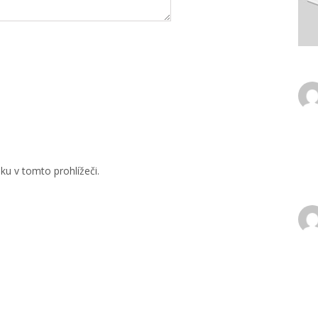
u v tomto prohlížeči.