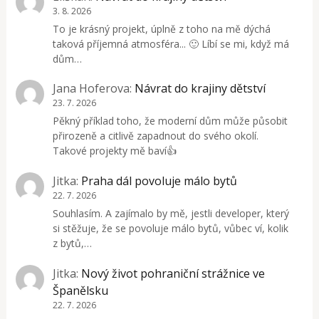
3. 8. 2026
To je krásný projekt, úplně z toho na mě dýchá
taková příjemná atmosféra... 🙂 Líbí se mi, když má
dům…
Jana Hoferova
:
Návrat do krajiny dětství
23. 7. 2026
Pěkný příklad toho, že moderní dům může působit
přirozeně a citlivě zapadnout do svého okolí.
Takové projekty mě baví👍
Jitka
:
Praha dál povoluje málo bytů
22. 7. 2026
Souhlasím. A zajímalo by mě, jestli developer, který
si stěžuje, že se povoluje málo bytů, vůbec ví, kolik
z bytů,…
Jitka
:
Nový život pohraniční strážnice ve
Španělsku
22. 7. 2026