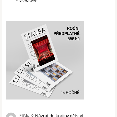
Stavbaweb
EliškaK
:
Návrat do krajiny dětství