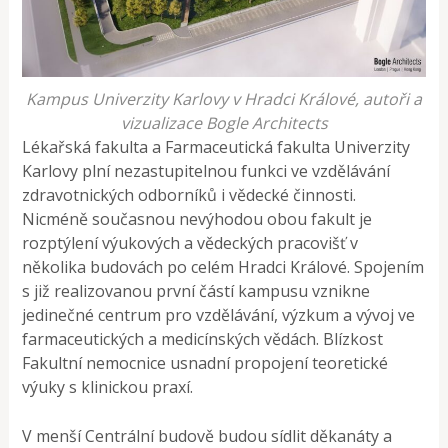
Kampus Univerzity Karlovy v Hradci Králové, autoři a
vizualizace Bogle Architects
Lékařská fakulta a Farmaceutická fakulta Univerzity
Karlovy plní nezastupitelnou funkci ve vzdělávání
zdravotnických odborníků i vědecké činnosti.
Nicméně současnou nevýhodou obou fakult je
rozptýlení výukových a vědeckých pracovišť v
několika budovách po celém Hradci Králové. Spojením
s již realizovanou první částí kampusu vznikne
jedinečné centrum pro vzdělávání, výzkum a vývoj ve
farmaceutických a medicínských vědách. Blízkost
Fakultní nemocnice usnadní propojení teoretické
výuky s klinickou praxí.
V menší Centrální budově budou sídlit děkanáty a