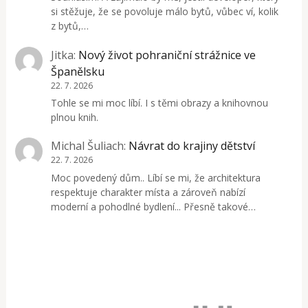
si stěžuje, že se povoluje málo bytů, vůbec ví, kolik
z bytů,…
Jitka
:
Nový život pohraniční strážnice ve
Španělsku
22. 7. 2026
Tohle se mi moc líbí. I s těmi obrazy a knihovnou
plnou knih.
Michal Šuliach
:
Návrat do krajiny dětství
22. 7. 2026
Moc povedený dům.. Líbí se mi, že architektura
respektuje charakter místa a zároveň nabízí
moderní a pohodlné bydlení... Přesně takové…