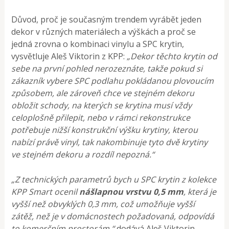
Důvod, proč je současným trendem vyrábět jeden
dekor v různých materiálech a výškách a proč se
jedná zrovna o kombinaci vinylu a SPC krytin,
vysvětluje Aleš Viktorin z KPP:
„Dekor těchto krytin od
sebe na první pohled nerozeznáte, takže pokud si
zákazník vybere SPC podlahu pokládanou plovoucím
způsobem, ale zároveň chce ve stejném dekoru
obložit schody, na kterých se krytina musí vždy
celoplošně přilepit, nebo v rámci rekonstrukce
potřebuje nižší konstrukční výšku krytiny, kterou
nabízí právě vinyl, tak nakombinuje tyto dvě krytiny
ve stejném dekoru a rozdíl nepozná.“
„Z technických parametrů bych u SPC krytin z kolekce
KPP Smart ocenil
nášlapnou vrstvu 0,5 mm
, která je
vyšší než obvyklých 0,3 mm, což umožňuje vyšší
zátěž, než je v domácnostech požadovaná, odpovídá
to komerčním prostorám,“
dodává Aleš Viktorin