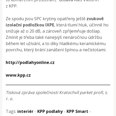
z KPP.
Ze spodu jsou SPC krytiny opatřeny ještě
zvukově
izolační podložkou IXPE
, která tlumí hluk, účinně ho
snižuje až o 20 dB, a zároveň zpříjemňuje došlap.
Zmínit je třeba také nanejvýš nenáročnou údržbu
během let užívání, a to díky hladkému keramickému
povrchu, který brání zanášení špínou a nečistotami.
http://podlahyonline.cz
www.kpp.cz
Tisková zpráva společnosti Kratochvíl parket profi, s.
r. o.
Tags:
interiér
KPP podlahy
KPP Smart
×
×
×