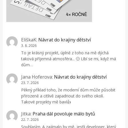
EliškaK
:
Návrat do krajiny dětství
3. 8. 2026
To je krásný projekt, úplně z toho na mě dýchá
taková příjemná atmosféra... 🙂 Líbí se mi, když má
dům…
Jana Hoferova
:
Návrat do krajiny dětství
23. 7. 2026
Pěkný příklad toho, že moderní dům může působit
přirozeně a citlivě zapadnout do svého okolí.
Takové projekty mě baví👍
Jitka
:
Praha dál povoluje málo bytů
22. 7. 2026
Souhlasím. A zajímalo by mě, jestli developer, který