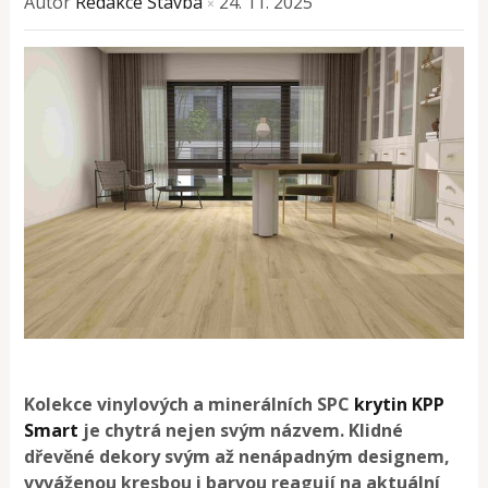
Autor
Redakce Stavba
24. 11. 2025
×
Kolekce vinylových a minerálních SPC
krytin KPP
Smart
je chytrá nejen svým názvem. Klidné
dřevěné dekory svým až nenápadným designem,
vyváženou kresbou i barvou reagují na aktuální