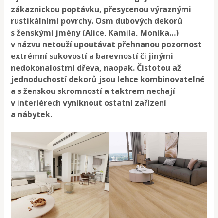
zákaznickou poptávku, přesycenou výraznými
rustikálními povrchy. Osm dubových dekorů
s ženskými jmény (Alice, Kamila, Monika…)
v názvu netouží upoutávat přehnanou pozornost
extrémní sukovostí a barevností či jinými
nedokonalostmi dřeva, naopak. Čistotou až
jednoduchostí dekorů jsou lehce kombinovatelné
a s ženskou skromností a taktrem nechají
v interiérech vyniknout ostatní zařízení
a nábytek.