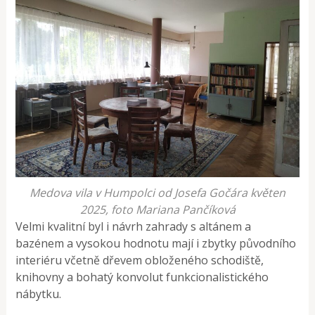
Medova vila v Humpolci od Josefa Gočára květen
2025, foto Mariana Pančíková
Velmi kvalitní byl i návrh zahrady s altánem a
bazénem a vysokou hodnotu mají i zbytky původního
interiéru včetně dřevem obloženého schodiště,
knihovny a bohatý konvolut funkcionalistického
nábytku.