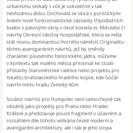
urbanismu setkaly s vůlí je uskutečnit v tak
nevhodnou dobu. Dochovala se skica s puristickými
liniemi nové funkcionalistické zástavby třípodlažních
budov s pásovými okny v okolí kostela sv. Mikuláše či
návrhy Okresní záložny hospodářské, která se měla
stát novou dominantou Horního náměstí. Originalitu
těchto avantgardních návrhů, jež by změnily
charakter původního historického jádra, můžeme
v kontextu tak malého města přirovnat ke studii
přístavby Staroměstské radnice nebo projektu pro
lokalitu bratislavského hradního kopce, kde Gočár
navrhl místo hradu Zemský dům.
Soubor návrhů pro Humpolec není samozřejmě tak
obsáhlý jako projekty pro Prahu nebo Hradec
Králové a představuje pouze fragment v úžasném a
rozsáhlém díle tohoto velikána české moderní a
avantgardní architektury, ale i tak je jeho stopa