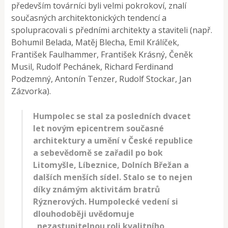
především továrníci byli velmi pokrokoví, znalí
současných architektonických tendencí a
spolupracovali s předními architekty a staviteli (např.
Bohumil Belada, Matěj Blecha, Emil Králíček,
František Faulhammer, František Krásný, Čeněk
Musil, Rudolf Pechánek, Richard Ferdinand
Podzemný, Antonín Tenzer, Rudolf Stockar, Jan
Zázvorka).
Humpolec se stal za posledních dvacet
let novým epicentrem současné
architektury a umění v České republice
a sebevědomě se zařadil po bok
Litomyšle, Líbeznice, Dolních Břežan a
dalších menších sídel. Stalo se to nejen
díky známým aktivitám bratrů
Rýznerových. Humpolecké vedení si
dlouhodoběji uvědomuje
„nezastupitelnou roli kvalitního