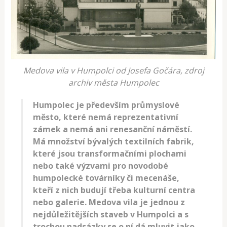
Medova vila v Humpolci od Josefa Gočára, zdroj
archiv města Humpolec
Humpolec je především průmyslové
město, které nemá reprezentativní
zámek a nemá ani renesanční náměstí.
Má množství bývalých textilních fabrik,
které jsou transformačními plochami
nebo také výzvami pro novodobé
humpolecké továrníky či mecenáše,
kteří z nich budují třeba kulturní centra
nebo galerie. Medova vila je jednou z
nejdůležitějších staveb v Humpolci a s
trochou nadsázky se o ní dá mluvit jako