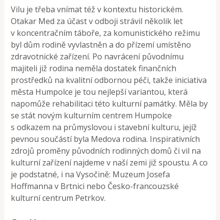
Vilu je třeba vnímat též v kontextu historickém.
Otakar Med za účast v odboji strávil několik let
v koncentračním táboře, za komunistického režimu
byl dům rodině vyvlastněn a do přízemí umístěno
zdravotnické zařízení. Po navrácení původnímu
majiteli již rodina neměla dostatek finančních
prostředků na kvalitní odbornou péči, takže iniciativa
města Humpolce je tou nejlepší variantou, která
napomůže rehabilitaci této kulturní památky. Měla by
se stát novým kulturním centrem Humpolce
s odkazem na průmyslovou i stavební kulturu, jejíž
pevnou součástí byla Medova rodina. Inspirativních
zdrojů proměny původních rodinných domů či vil na
kulturní zařízení najdeme v naší zemi již spoustu. A co
je podstatné, i na Vysočině: Muzeum Josefa
Hoffmanna v Brtnici nebo Česko-francouzské
kulturní centrum Petrkov.