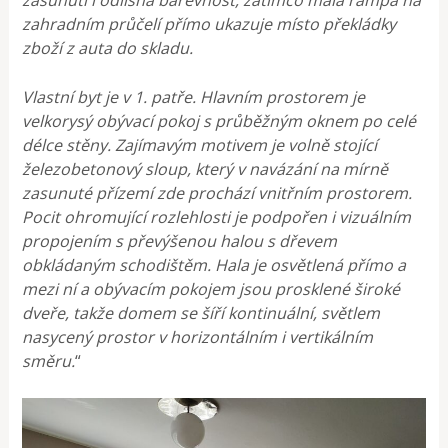
zasunutí i odlišná barevnost, zatímco malá rampa na
zahradním průčelí přímo ukazuje místo překládky
zboží z auta do skladu.
Vlastní byt je v 1. patře. Hlavním prostorem je
velkorysý obývací pokoj s průběžným oknem po celé
délce stěny. Zajímavým motivem je volně stojící
železobetonový sloup, který v navázání na mírně
zasunuté přízemí zde prochází vnitřním prostorem.
Pocit ohromující rozlehlosti je podpořen i vizuálním
propojením s převýšenou halou s dřevem
obkládaným schodištěm. Hala je osvětlená přímo a
mezi ní a obývacím pokojem jsou prosklené široké
dveře, takže domem se šíří kontinuální, světlem
nasycený prostor v horizontálním i vertikálním
směru.
“