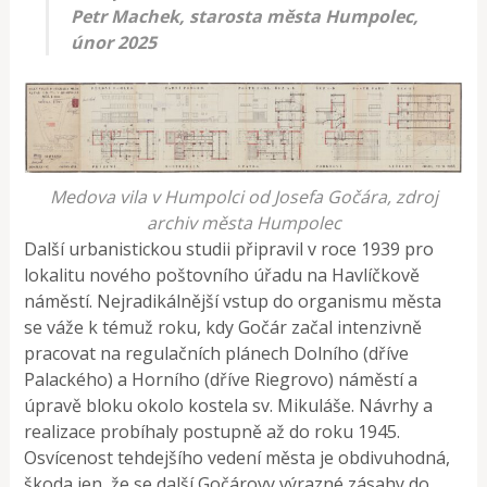
Petr Machek, starosta města Humpolec,
únor 2025
Medova vila v Humpolci od Josefa Gočára, zdroj
archiv města Humpolec
Další urbanistickou studii připravil v roce 1939 pro
lokalitu nového poštovního úřadu na Havlíčkově
náměstí. Nejradikálnější vstup do organismu města
se váže k témuž roku, kdy Gočár začal intenzivně
pracovat na regulačních plánech Dolního (dříve
Palackého) a Horního (dříve Riegrovo) náměstí a
úpravě bloku okolo kostela sv. Mikuláše. Návrhy a
realizace probíhaly postupně až do roku 1945.
Osvícenost tehdejšího vedení města je obdivuhodná,
škoda jen, že se další Gočárovy výrazné zásahy do