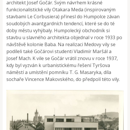
architekt Josef Gočár. Svým návrhem krásné
funkcionalistické vily Otakara Meda (inspirovaným
stavbami Le Corbusiera) přinesl do Humpolce závan
soudobých avantgardních tendencí, které se do té
doby městu vyhýbaly. Humpolecký obchodník si
stavbu u slavného architekta objednal v roce 1933 po
návštěvě kolonie Baba. Na realizaci Medovy vily se
podíleli také Gočárovi studenti Vladimír Maršál a
Josef Mach. K vile se Gočár vrátil znovu v roce 1937,
kdy byl vyzván k urbanistickému řešení Tyršova
náměstí a umístění pomníku T. G. Masaryka, díla
sochaře Vincence Makovského, do předpolí této vily.