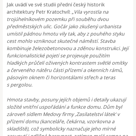
Jak uvádí ve své studii přední český historik
architektury Petr Kratochvíl: „
Vila vyrostla na
trojúhelníkovém pozemku při souběhu dvou
předměstských ulic. Gočár jako zkušený urbanista
umístil pádnou hmotu vily tak, aby z pouhého styku
cest mohlo vzniknout skutečné náměstí. Stavba
kombinuje železobetonovou a zděnou konstrukci. Její
funkcionalistické pojetí se projevuje použitím
hladkých průčelí oživených kontrastem světlé omítky
a červeného nátěru části přízemí a okenních rámů,
pásovým oknem či horizontálami střech a teras
s pergolou.
Hmota stavby, posuny jejích objemů i detaily ukazují
složité vnitřní uspořádání a funkce domu. Dům byl
zároveň sídlem Medovy firmy ‚Zasilatelství látek‘ v
přízemí domu (kanceláře, čekárna, vzorkovna a
skladiště), což symbolicky naznačuje jeho mírné