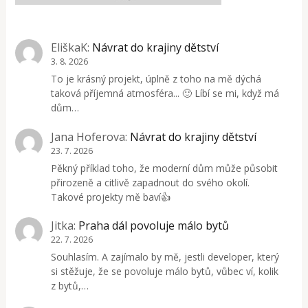
EliškaK
:
Návrat do krajiny dětství
3. 8. 2026
To je krásný projekt, úplně z toho na mě dýchá
taková příjemná atmosféra... 🙂 Líbí se mi, když má
dům…
Jana Hoferova
:
Návrat do krajiny dětství
23. 7. 2026
Pěkný příklad toho, že moderní dům může působit
přirozeně a citlivě zapadnout do svého okolí.
Takové projekty mě baví👍
Jitka
:
Praha dál povoluje málo bytů
22. 7. 2026
Souhlasím. A zajímalo by mě, jestli developer, který
si stěžuje, že se povoluje málo bytů, vůbec ví, kolik
z bytů,…