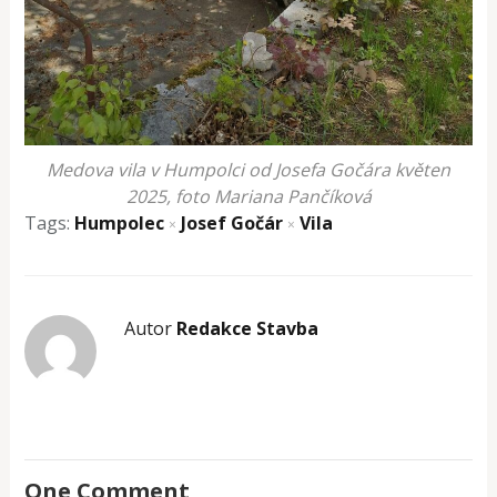
Medova vila v Humpolci od Josefa Gočára květen
2025, foto Mariana Pančíková
Tags:
Humpolec
Josef Gočár
Vila
×
×
Autor
Redakce Stavba
One Comment