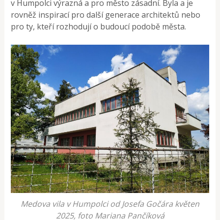
v Humpolci výrazná a pro město zásadní. Byla a je
rovněž inspirací pro další generace architektů nebo
pro ty, kteří rozhodují o budoucí podobě města.
Medova vila v Humpolci od Josefa Gočára květen
2025, foto Mariana Pančíková