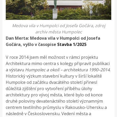
Medova vila v Humpolci od Josefa Gočára, zdroj
archiv města Humpolec
Dan Merta: Medova vila v Humpolci od Josefa
Gočára, vyšlo v časopise
Stavba 1/2025
V roce 2014 jsem měl možnost v rámci projektu
Architektura mimo centra s kolegy připravit publikaci
a výstavu
Humpolec a okolí – architektura 1990–2014
.
Historický výzkum stavební kultury v širší lokalitě
Humpolce od začátku dvacátého století přinesl
důležitá zjištění pro vytvoření příběhu úlohy
architektury pro vývoj města, které bylo od konce
druhé poloviny devatenáctého století významným
centrem textilního průmyslu v Rakousko-Uhersku a
následně v Československu. Vedení města a