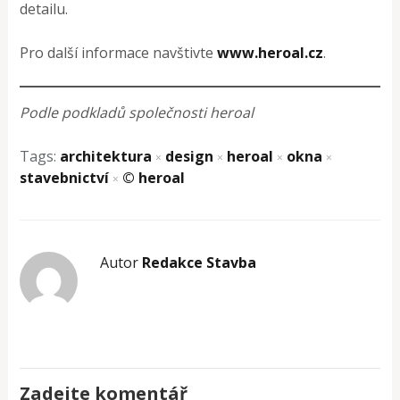
detailu.
Pro další informace navštivte
www.heroal.cz
.
Podle podkladů společnosti heroal
Tags:
architektura
design
heroal
okna
×
×
×
×
stavebnictví
© heroal
×
Autor
Redakce Stavba
Zadejte komentář