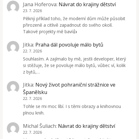
Jana Hoferova
:
Návrat do krajiny dětství
23. 7. 2026
Pěkný příklad toho, že moderní dům může působit
přirozeně a citlivě zapadnout do svého okolí.
Takové projekty mě baví👍
Jitka
:
Praha dál povoluje málo bytů
22. 7. 2026
Souhlasím. A zajímalo by mě, jestli developer, který
si stěžuje, že se povoluje málo bytů, vůbec ví, kolik
z bytů,…
Jitka
:
Nový život pohraniční strážnice ve
Španělsku
22. 7. 2026
Tohle se mi moc líbí. I s těmi obrazy a knihovnou
plnou knih.
Michal Šuliach
:
Návrat do krajiny dětství
22. 7. 2026