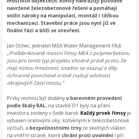
mostních objektech. Římsy nahrazují původně
navržené železobetonové řešení a pomáhají
snížit nároky na manipulaci, montáž i těžkou
mechanizaci. Stavební práce jsou nyní již ve
finální fázi a blíží se otevření.
Jan Ochec, jednatel MEA Water Management říká:
„Prefabrikované mostní římsy MEA z polymerbetonu
jsou pro tento typ projektu vhodné právě proto, že
mají nízkou hmotnost, snadno se osazují a díky
ochranné povrchové vrstvě zvyšují odolnost
okrajových částí mostu.“
Prvky mohou být dodány
v barevném provedení
podle škály RAL
, na stavbě D1 byly na přání
investora zvoleny v šedé barvě.
Každý prvek římsy
je
vybaven ocelovými oky, kotvenými k železobetonové
výztuži, a
bezpečnostními trny
ze skelných vláken
na vnitřní straně, které
chrání proti uvolnění
i při