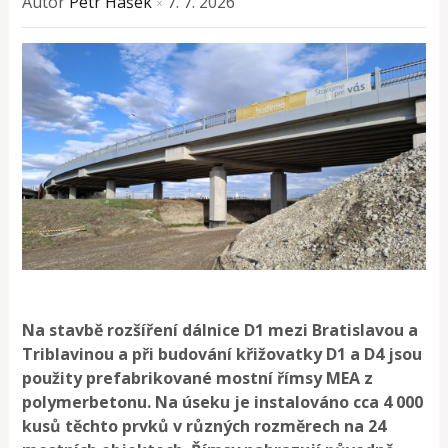
Autor
Petr Hašek
7. 7. 2026
×
Na stavbě rozšíření dálnice D1 mezi Bratislavou a
Triblavinou a při budování křižovatky D1 a D4 jsou
použity prefabrikované mostní římsy MEA z
polymerbetonu. Na úseku je instalováno cca 4 000
kusů těchto prvků v různých rozměrech na 24