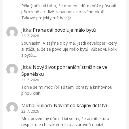
Pěkný příklad toho, že moderní dům může působit
přirozeně a citlivě zapadnout do svého okolí.
Takové projekty mě baví👍
Jitka
:
Praha dál povoluje málo bytů
22. 7. 2026
Souhlasím. A zajímalo by mě, jestli developer, který
si stěžuje, že se povoluje málo bytů, vůbec ví, kolik
z bytů,…
Jitka
:
Nový život pohraniční strážnice ve
Španělsku
22. 7. 2026
Tohle se mi moc líbí. I s těmi obrazy a knihovnou
plnou knih.
Michal Šuliach
:
Návrat do krajiny dětství
22. 7. 2026
Moc povedený dům.. Líbí se mi, že architektura
respektuje charakter místa a zároveň nabízí