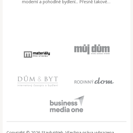
moderní a pohodlné bydlení... Přesně takové…
Copyright © 2026 StavbaWeb. Všechna práva vyhrazena..