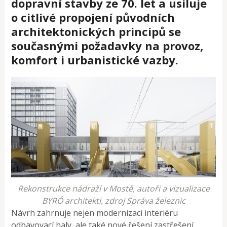
dopravní stavby ze 70. let a usiluje
o citlivé propojení původních
architektonických principů se
současnými požadavky na provoz,
komfort i urbanistické vazby.
Rekonstrukce nádraží v Mostě, autoři a vizualizace
BYRÓ architekti, zdroj Správa železnic
Návrh zahrnuje nejen modernizaci interiéru
odbavovací haly, ale také nové řešení zastřešení,