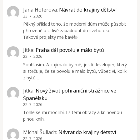
Jana Hoferova
:
Návrat do krajiny dětství
23. 7. 2026
Pěkný příklad toho, že moderní dům může působit
přirozeně a citlivě zapadnout do svého okolí.
Takové projekty mě baví👍
Jitka
:
Praha dál povoluje málo bytů
22. 7. 2026
Souhlasím. A zajímalo by mě, jestli developer, který
si stěžuje, že se povoluje málo bytů, vůbec ví, kolik
z bytů,…
Jitka
:
Nový život pohraniční strážnice ve
Španělsku
22. 7. 2026
Tohle se mi moc líbí. I s těmi obrazy a knihovnou
plnou knih.
Michal Šuliach
:
Návrat do krajiny dětství
22. 7. 2026