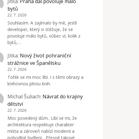
Jitka
:
Praha dál povoluje málo
bytů
22. 7. 2026
Souhlasím. A zajímalo by mě, jestli
developer, který si stěžuje, že se
povoluje málo bytů, vůbec ví, kolik z
bytů,…
Jitka
:
Nový život pohraniční
strážnice ve Španělsku
22. 7. 2026
Tohle se mi moc líbí. I s těmi obrazy a
knihovnou plnou knih.
Michal Šuliach
:
Návrat do krajiny
dětství
22. 7. 2026
Moc povedený dům.. Líbí se mi, že
architektura respektuje charakter
místa a zároveň nabízí moderní a
pohodlné bydlení... Přesně takové…