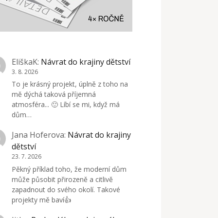
EliškaK
:
Návrat do krajiny dětství
3. 8. 2026
To je krásný projekt, úplně z toho na
mě dýchá taková příjemná
atmosféra... 🙂 Líbí se mi, když má
dům…
Jana Hoferova
:
Návrat do krajiny
dětství
23. 7. 2026
Pěkný příklad toho, že moderní dům
může působit přirozeně a citlivě
zapadnout do svého okolí. Takové
projekty mě baví👍