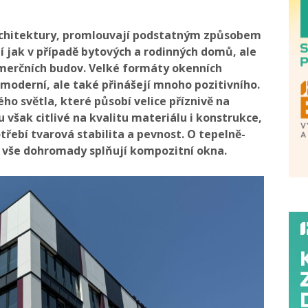
rchitektury, promlouvají podstatným způsobem
í jak v případě bytových a rodinných domů, ale
omerčních budov. Velké formáty okenních
moderní, ale také přinášejí mnoho pozitivního.
ého světla, které působí velice příznivě na
 však citlivé na kvalitu materiálu i konstrukce,
ebí tvarová stabilita a pevnost. O tepelně-
o vše dohromady splňují kompozitní okna.