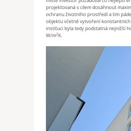
místě investor požadoval co nejlepší 
projektovaná s cílem dosáhnout maxim
ochranu životního prostředí a tím pád
objektu včetně vytvoření konstantníc
instituci byla tedy podstatná nejnižší 
2
W/m
K.