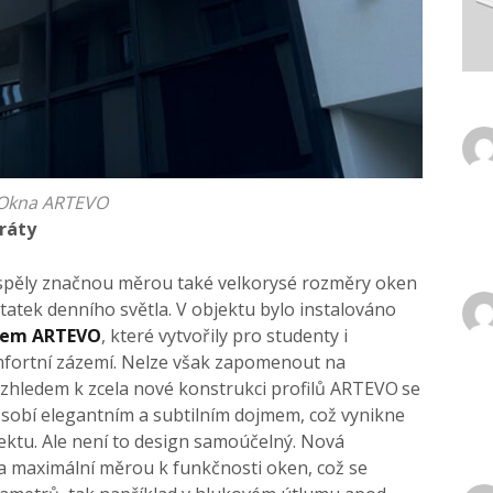
Okna ARTEVO
ráty
řispěly značnou měrou také velkorysé rozměry oken
tatek denního světla. V objektu bylo instalováno
ilem ARTEVO
, které vytvořily pro studenty i
ortní zázemí. Nelze však zapomenout na
 vzhledem k zcela nové konstrukci profilů ARTEVO
se
obí elegantním a subtilním dojmem, což vynikne
ktu. Ale není to design samoúčelný. Nová
a maximální měrou k funkčnosti oken, což se