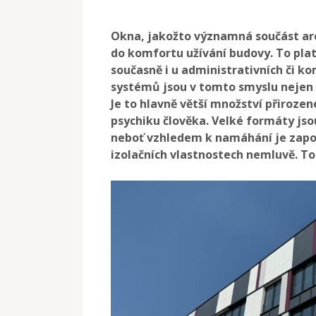
Okna, jakožto významná součást a
do komfortu užívání budovy. To plat
současně i u administrativních či k
systémů jsou v tomto smyslu nejen 
Je to hlavně větší množství přirozen
psychiku člověka. Velké formáty jsou
neboť vzhledem k namáhání je zapotř
izolačních vlastnostech nemluvě. T