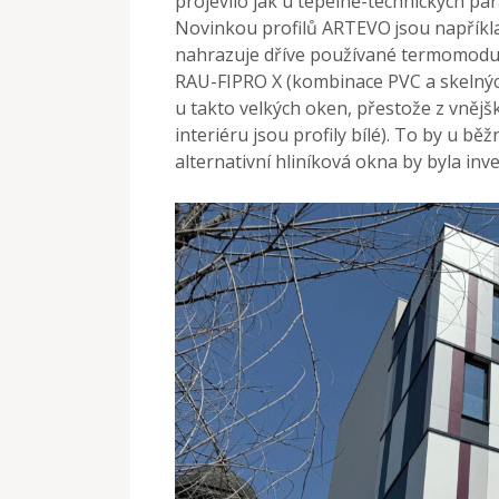
projevilo jak u tepelně-technických p
Novinkou profilů ARTEVO
jsou napříkl
nahrazuje dříve používané termomodul
RAU-FIPRO X (kombinace PVC a skelných
u takto velkých oken, přestože z vnějš
interiéru jsou profily bílé). To by u 
alternativní hliníková okna by byla in