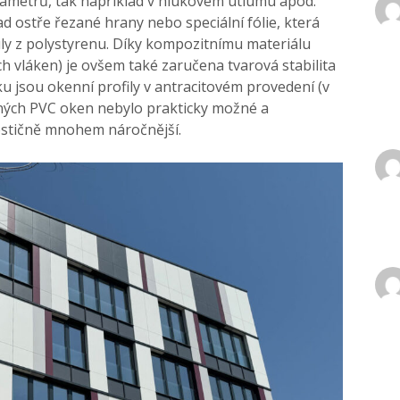
arametrů, tak například v hlukovém útlumu apod.
ad ostře řezané hrany nebo speciální fólie, která
y z polystyrenu. Díky kompozitnímu materiálu
 vláken) je ovšem také zaručena tvarová stabilita
ku jsou okenní profily v antracitovém provedení (v
běžných PVC oken nebylo prakticky možné a
vestičně mnohem náročnější.