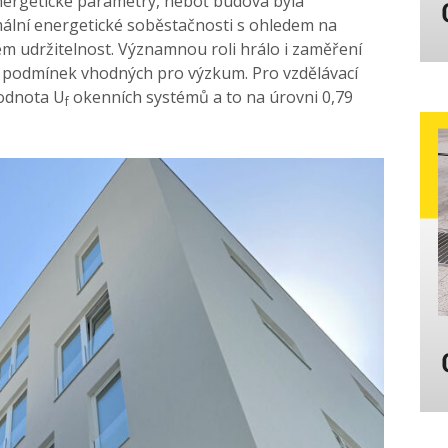
energetické parametry, neboť budova byla
ální energetické soběstačnosti s ohledem na
em udržitelnost. Významnou roli hrálo i zaměření
h podmínek vhodných pro výzkum. Pro vzdělávací
hodnota U
okenních systémů a to na úrovni 0,79
f