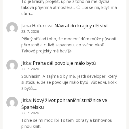
To je krásný projekt, úplně z toho na mě dýchá
taková příjemná atmosféra... 🙂 Líbí se mi, když má
dům…
Jana Hoferova
:
Návrat do krajiny dětství
23. 7. 2026
Pěkný příklad toho, že moderní dům může působit
přirozeně a citlivě zapadnout do svého okolí.
Takové projekty mě baví👍
Jitka
:
Praha dál povoluje málo bytů
22. 7. 2026
Souhlasím. A zajímalo by mě, jestli developer, který
si stěžuje, že se povoluje málo bytů, vůbec ví, kolik
z bytů,…
Jitka
:
Nový život pohraniční strážnice ve
Španělsku
22. 7. 2026
Tohle se mi moc líbí. I s těmi obrazy a knihovnou
plnou knih.