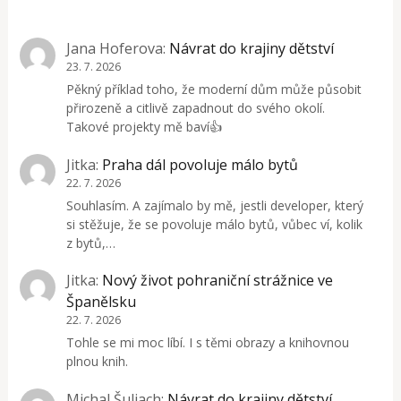
Jana Hoferova
:
Návrat do krajiny dětství
23. 7. 2026
Pěkný příklad toho, že moderní dům může působit
přirozeně a citlivě zapadnout do svého okolí.
Takové projekty mě baví👍
Jitka
:
Praha dál povoluje málo bytů
22. 7. 2026
Souhlasím. A zajímalo by mě, jestli developer, který
si stěžuje, že se povoluje málo bytů, vůbec ví, kolik
z bytů,…
Jitka
:
Nový život pohraniční strážnice ve
Španělsku
22. 7. 2026
Tohle se mi moc líbí. I s těmi obrazy a knihovnou
plnou knih.
Michal Šuliach
:
Návrat do krajiny dětství