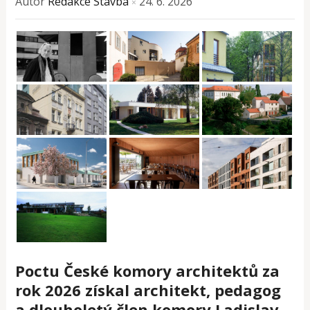
Autor
Redakce Stavba
24. 6. 2026
×
Poctu České komory architektů za
rok 2026 získal architekt, pedagog
a dlouholetý člen komory Ladislav