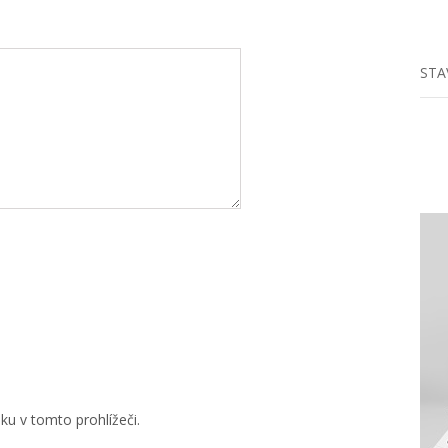
STA
u v tomto prohlížeči.