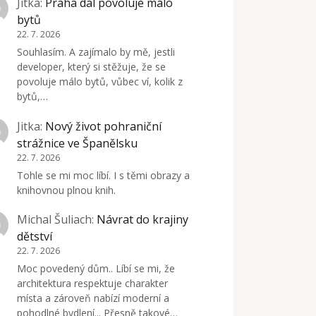
Jitka
:
Praha dál povoluje málo
bytů
22. 7. 2026
Souhlasím. A zajímalo by mě, jestli
developer, který si stěžuje, že se
povoluje málo bytů, vůbec ví, kolik z
bytů,…
Jitka
:
Nový život pohraniční
strážnice ve Španělsku
22. 7. 2026
Tohle se mi moc líbí. I s těmi obrazy a
knihovnou plnou knih.
Michal Šuliach
:
Návrat do krajiny
dětství
22. 7. 2026
Moc povedený dům.. Líbí se mi, že
architektura respektuje charakter
místa a zároveň nabízí moderní a
pohodlné bydlení... Přesně takové…