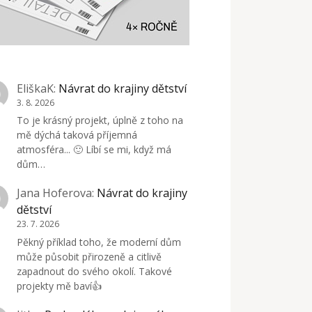
EliškaK
:
Návrat do krajiny dětství
3. 8. 2026
To je krásný projekt, úplně z toho na
mě dýchá taková příjemná
atmosféra... 🙂 Líbí se mi, když má
dům…
Jana Hoferova
:
Návrat do krajiny
dětství
23. 7. 2026
Pěkný příklad toho, že moderní dům
může působit přirozeně a citlivě
zapadnout do svého okolí. Takové
projekty mě baví👍