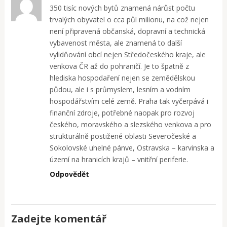
350 tisíc nových bytů znamená nárůst počtu
trvalých obyvatel o cca půl milionu, na což nejen
není připravená občanská, dopravní a technická
vybavenost města, ale znamená to další
vylidňování obcí nejen Středočeského kraje, ale
venkova ČR až do pohraničí. Je to špatně z
hlediska hospodaření nejen se zemědělskou
půdou, ale i s průmyslem, lesním a vodním
hospodářstvím celé země. Praha tak vyčerpává i
finanční zdroje, potřebné naopak pro rozvoj
českého, moravského a slezského venkova a pro
strukturálně postižené oblasti Severočeské a
Sokolovské uhelné pánve, Ostravska – karvinska a
území na hranicích krajů – vnitřní periferie.
Odpovědět
Zadejte komentář