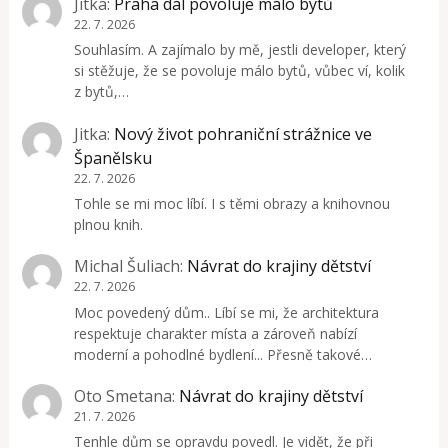
Jitka
:
Praha dál povoluje málo bytů
22. 7. 2026
Souhlasím. A zajímalo by mě, jestli developer, který
si stěžuje, že se povoluje málo bytů, vůbec ví, kolik
z bytů,…
Jitka
:
Nový život pohraniční strážnice ve
Španělsku
22. 7. 2026
Tohle se mi moc líbí. I s těmi obrazy a knihovnou
plnou knih.
Michal Šuliach
:
Návrat do krajiny dětství
22. 7. 2026
Moc povedený dům.. Líbí se mi, že architektura
respektuje charakter místa a zároveň nabízí
moderní a pohodlné bydlení... Přesně takové…
Oto Smetana
:
Návrat do krajiny dětství
21. 7. 2026
Tenhle dům se opravdu povedl. Je vidět, že při