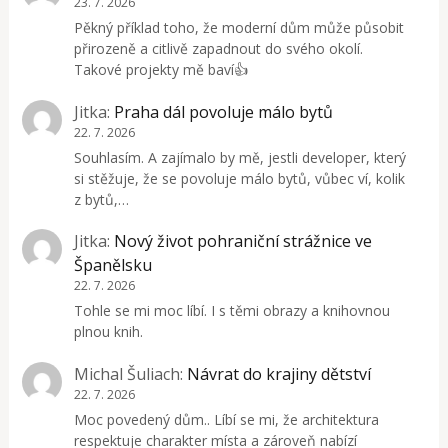
23. 7. 2026
Pěkný příklad toho, že moderní dům může působit
přirozeně a citlivě zapadnout do svého okolí.
Takové projekty mě baví👍
Jitka
:
Praha dál povoluje málo bytů
22. 7. 2026
Souhlasím. A zajímalo by mě, jestli developer, který
si stěžuje, že se povoluje málo bytů, vůbec ví, kolik
z bytů,…
Jitka
:
Nový život pohraniční strážnice ve
Španělsku
22. 7. 2026
Tohle se mi moc líbí. I s těmi obrazy a knihovnou
plnou knih.
Michal Šuliach
:
Návrat do krajiny dětství
22. 7. 2026
Moc povedený dům.. Líbí se mi, že architektura
respektuje charakter místa a zároveň nabízí