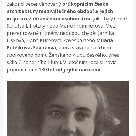
zakončí večer věnovaný
průkopnicím české
architektury meziválečného období a jejich
inspiraci zahraničními osobnostmi
, jako byly Grete
Schütte-Lihotzky nebo Marie Frommerová. Mezi
prezentovanými jmény nebudou chybět Jarmila
Lisková, Hana Kučerová-Záveská nebo
Milada
Petříková-Pavlíková
, která stála za návrhem
spolkového domu Ženského klubu českého, dnes
sídla Činoherního klubu. V letošním roce si navíc
připomínáme
130 let od jejího narození
.