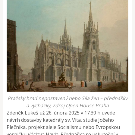
Pražský hrad nepostavený nebo Síla žen – přednášky
a vycházky, zdroj Open House Praha
Zdeněk Lukeš už 26. února 2025 v 17.30 h uvede
návrh dostavby katedrály sv. Víta, studie Jožeho
Plečnika, projekt aleje Socialismu nebo Evropskou
vesničku Václava Havla. Přednáška se uskuteční v