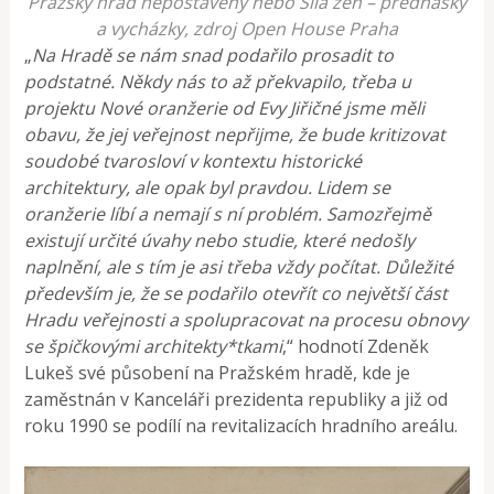
Pražský hrad nepostavený nebo Síla žen – přednášky
a vycházky, zdroj Open House Praha
„
Na Hradě se nám snad podařilo prosadit to
podstatné. Někdy nás to až překvapilo, třeba u
projektu Nové oranžerie od Evy Jiřičné jsme měli
obavu, že jej veřejnost nepřijme, že bude kritizovat
soudobé tvarosloví v kontextu historické
architektury, ale opak byl pravdou. Lidem se
oranžerie líbí a nemají s ní problém. Samozřejmě
existují určité úvahy nebo studie, které nedošly
naplnění, ale s tím je asi třeba vždy počítat. Důležité
především je, že se podařilo otevřít co největší část
Hradu veřejnosti a spolupracovat na procesu obnovy
se špičkovými architekty*tkami
,“ hodnotí Zdeněk
Lukeš své působení na Pražském hradě, kde je
zaměstnán v Kanceláři prezidenta republiky a již od
roku 1990 se podílí na revitalizacích hradního areálu.