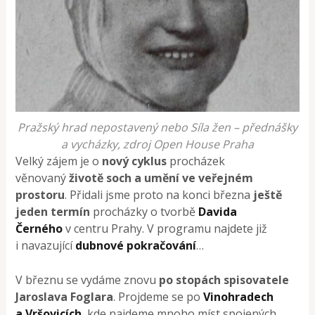
Pražský hrad nepostavený nebo Síla žen – přednášky
a vycházky, zdroj Open House Praha
Velký zájem je o
nový cyklus
procházek
věnovaný
životě soch a umění ve veřejném
prostoru
. Přidali jsme proto na konci března
ještě
jeden termín
procházky o tvorbě
Davida
Černého
v centru Prahy. V programu najdete již
i navazující
dubnové pokračování
…
V březnu se vydáme znovu
po stopách spisovatele
Jaroslava Foglara
. Projdeme se po
Vinohradech
a Vršovicích
, kde najdeme mnoho míst spojených