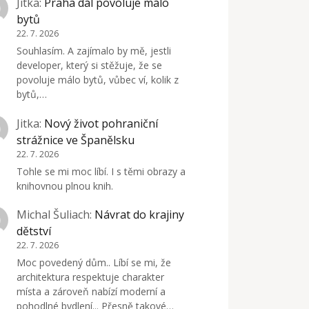
Jitka
:
Praha dál povoluje málo
bytů
22. 7. 2026
Souhlasím. A zajímalo by mě, jestli
developer, který si stěžuje, že se
povoluje málo bytů, vůbec ví, kolik z
bytů,…
Jitka
:
Nový život pohraniční
strážnice ve Španělsku
22. 7. 2026
Tohle se mi moc líbí. I s těmi obrazy a
knihovnou plnou knih.
Michal Šuliach
:
Návrat do krajiny
dětství
22. 7. 2026
Moc povedený dům.. Líbí se mi, že
architektura respektuje charakter
místa a zároveň nabízí moderní a
pohodlné bydlení... Přesně takové…