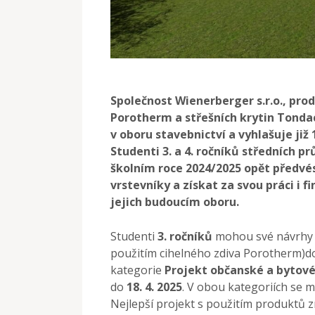
Společnost Wienerberger s.r.o., pro
Porotherm a
střešních krytin Tonda
v oboru stavebnictví a
vyhlašuje již 
Studenti 3. a 4. ročníků středních
pr
školním roce 2024/2025 opět předvé
vrstevníky a získat za svou práci i 
jejich budoucím oboru.
Studenti
3. ročníků
mohou své návrhy p
použitím cihelného zdiva Porotherm)
kategorie
Projekt občanské a
bytové
do
18. 4. 2025
. V obou kategoriích se m
Nejlepší projekt s použitím produktů 