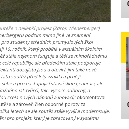
outěže o nejlepší projekt (Zdroj: Wienerberger
)
ienerbergeru podzim mimo jiné ve znamení
e pro studenty středních průmyslových škol
ejí 16. ročník, který probíhá v aktuálním školním
ěž stále
nejenom funguje a těší se mimořádnému
 celé republiky, ale
především stále podporuje
ektanti dozajista jsou a otevírá jim
také nové
tato soutěž před lety vznikla a proč ji
ebe a pro nastupující stavařskou generaci, ale
každého jak tvůrčí, tak i vysoce odborný, a
dou zcela
nových nápadů a inovací,“
okomentoval
utěže a zároveň člen odborné poroty za
olika letech se ale soutěž stále vyvíjí a
modernizuje.
í pro projekt, který je zpracovaný v systému