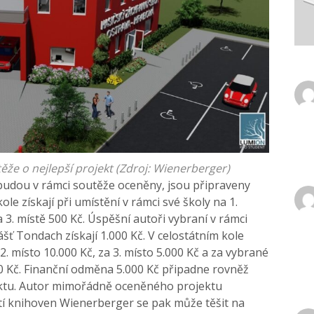
ěže o nejlepší projekt (Zdroj: Wienerberger)
 budou v rámci soutěže oceněny, jsou připraveny
le získají při umístění v rámci své školy na 1.
a 3. místě 500 Kč. Úspěšní autoři vybraní v rámci
ášť Tondach získají 1.000 Kč. V celostátním kole
 2. místo 10.000 Kč, za 3. místo 5.000 Kč a za vybrané
0 Kč. Finanční odměna 5.000 Kč připadne rovněž
ktu. Autor mimořádně oceněného projektu
í knihoven Wienerberger se pak může těšit na