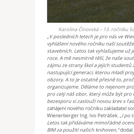
Karolina Činovská – 13. ročníku S
„V posledních letech je pro nás ve W
vyhlášení nového
ročníku naší soutěž
stavebních. Letos tak vyhlašujeme už
j
roce. A mě nesmírně těší, že naše sout
zájmu ze strany škol a jejich studentů z
nastupující generaci, kterou mladí proj
obzory. A to je ostatně přesně to, proč 
organizujeme.
Děláme to nejenom pro s
pro celý náš obor, který může
být pro 
bezesporu si zaslouží novou krev s řa
zahájení nového ročníku zakladatel so
Wienerberger Ing. Ivo Petrášek.
„I po t
Letos tak přidáváme mimořádné oceněn
BIM
za použití našich knihoven,“
dodal.