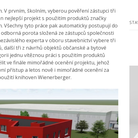
. V prvním, školním, vyberou pověření zástupci tři
den nejlepší projekt s použitím produktů značky
STA
. Všechny tyto práce pak automaticky postupují do
h odborná porota složená ze zástupců společnosti
závislého experta v oboru stavebnictví vybere tři
, další tři z návrhů objektů občanské a bytové
orii jednu vítěznou práci s použitím produktů
it ve finále mimořádné ocenění projektu, jehož
ivní přístup a letos nově i mimořádné ocenění za
použití knihoven Wienerberger.