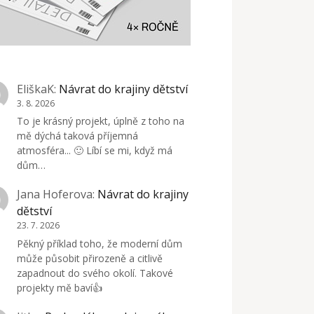
EliškaK
:
Návrat do krajiny dětství
3. 8. 2026
To je krásný projekt, úplně z toho na
mě dýchá taková příjemná
atmosféra... 🙂 Líbí se mi, když má
dům…
Jana Hoferova
:
Návrat do krajiny
dětství
23. 7. 2026
Pěkný příklad toho, že moderní dům
může působit přirozeně a citlivě
zapadnout do svého okolí. Takové
projekty mě baví👍