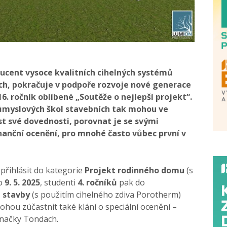
ducent vysoce kvalitních cihelných systémů
ch, pokračuje v podpoře rozvoje nové generace
16. ročník oblíbené „Soutěže o nejlepší projekt“.
ůmyslových škol stavebních tak mohou ve
st své
dovednosti, porovnat je se svými
finanční ocenění, pro mnohé
často vůbec první v
řihlásit do kategorie
Projekt rodinného domu
(s
do
9. 5. 2025
, studenti
4. ročníků
pak do
 stavby
(s použitím cihelného zdiva Porotherm)
ohou zúčastnit také klání o speciální ocenění –
značky Tondach.