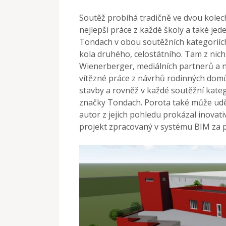
Soutěž probíhá tradičně ve dvou kolech
nejlepší práce z každé školy a také je
Tondach v obou soutěžních kategoriích
kola druhého, celostátního. Tam z nic
Wienerberger, mediálních partnerů a ne
vítězné práce z návrhů rodinných domů
stavby a rovněž v každé soutěžní kateg
značky Tondach. Porota také může uděl
autor z jejich pohledu prokázal inovat
projekt zpracovaný v systému BIM za 