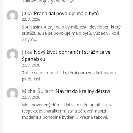
Takové projekty mě baví👍
Jitka
:
Praha dál povoluje málo bytů
22. 7. 2026
Souhlasím. A zajímalo by mě, jestli developer, který
si stěžuje, že se povoluje málo bytů, vůbec ví, kolik
z bytů,…
Jitka
:
Nový život pohraniční strážnice ve
Španělsku
22. 7. 2026
Tohle se mi moc líbí. I s těmi obrazy a knihovnou
plnou knih.
Michal Šuliach
:
Návrat do krajiny dětství
22. 7. 2026
Moc povedený dům.. Líbí se mi, že architektura
respektuje charakter místa a zároveň nabízí
moderní a pohodlné bydlení... Přesně takové…