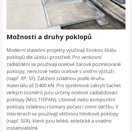
Možnosti a druhy poklopů
Moderní stavební projekty využívají širokou škálu
poklopů dle účelu i prostředí. Pro venkovní
zadláždění se používají ocelové žárově pozinkované
poklopy, nerezové nebo ocelové s vnitřní výztuží
(např. XP, SF). Zatížení zvládnou podle druhu
materiálu až D400 kN. Pro systémové zakrytí šachet
velkých rozměrů jsou určeny ocelové zadlažďovací
poklopy (MULTISPAN). Litinové nebo kompozitní
poklopy zvládnou rozmary počasí i zimní údržbu. V
interiérech se používají většinou hliníkové poklopy
(např. SFA), které jsou lehké, estetické a snadno
instalovatelné.