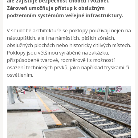
ale zajišťuje bezpečnost chodců i vozidel.
Zároveň umožňuje přístup k obslužným
podzemním systémům veřejné infrastruktury.
V soudobé architektuře se poklopy používají nejen na
nástupištích, ale i na náměstích, pěších zónách,
obslužných plochách nebo historicky citlivých místech.
Poklopy jsou většinou vyráběné na zakázku,
přizpůsobené tvarově, rozměrově i s možností
osazení technických prvků, jako například tryskami či
osvětlením.