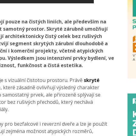
í pouze na čistých liniích, ale především na
ut samotný prostor. Skryté zárubně umožňují
í architektonicky čistý celek bez rušivých
zvíjí segment skrytých zárubní dlouhodobě a
ční i komerční projekty, včetně atypických
opu. Výsledkem jsou intenzivní prvky bydlení, ve
znost, funkčnost a čistá estetika.
e s vizuální čistotou prostoru. Právě
skryté
ů, které zásadně ovlivňují výsledný charakter
o samostatný prvek, ale přirozeně splývají se
or bez rušivých přechodů, který nechává
ály.
pro bezfalcové i reverzní dveře a lze je použít
eňují zejména možnost atypických rozměrů,