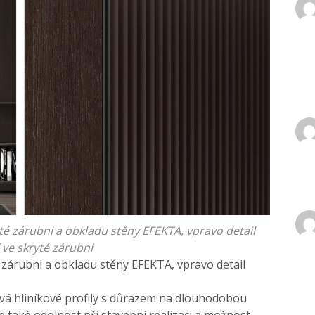
é zárubni a obkladu stěny EFEKTA, vpravo detail
 ve skryté zárubni
zárubni a obkladu stěny EFEKTA, vpravo detail
á hliníkové profily s důrazem na dlouhodobou
je také odolnost při stavební realizaci a možnost