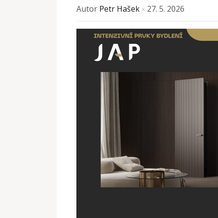
Autor
Petr Hašek
27. 5. 2026
×