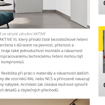
 ve skryté zárubni AKTIVE
AKTIVE III, který přináší čisté bezobložkové řešení
navržena s důrazem na pevnost, přesnost a
i hraje také jednoduchost montáže a návaznost
y propracovanému technickému řešení mohou být
ez kompromisů.
flexibilita při práci s materiály a návazností dalších
ny dle vzorníků RAL nebo NCS a přirozeně navazují
ný nábytek. Architekt tak získává možnost vytvořit
ých detailů a zbytečných přechodů.