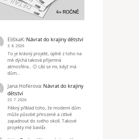
EliškaK
:
Návrat do krajiny dětství
3. 8. 2026
To je krásný projekt, úplně z toho na
mě dýchá taková příjemná
atmosféra... 🙂 Líbí se mi, když má
dům…
Jana Hoferova
:
Návrat do krajiny
dětství
23. 7. 2026
Pěkný příklad toho, že moderní dům
může působit přirozeně a citlivě
zapadnout do svého okolí. Takové
projekty mě baví👍