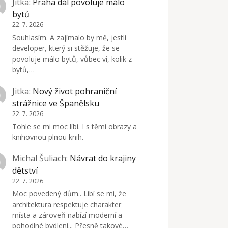
Jitka
:
Praha dál povoluje málo
bytů
22. 7. 2026
Souhlasím. A zajímalo by mě, jestli
developer, který si stěžuje, že se
povoluje málo bytů, vůbec ví, kolik z
bytů,…
Jitka
:
Nový život pohraniční
strážnice ve Španělsku
22. 7. 2026
Tohle se mi moc líbí. I s těmi obrazy a
knihovnou plnou knih.
Michal Šuliach
:
Návrat do krajiny
dětství
22. 7. 2026
Moc povedený dům.. Líbí se mi, že
architektura respektuje charakter
místa a zároveň nabízí moderní a
pohodlné bydlení... Přesně takové…