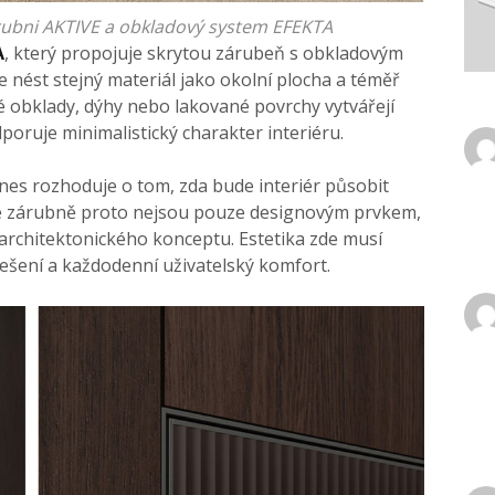
rubni AKTIVE a obkladový system EFEKTA
A
, který propojuje skrytou zárubeň s obkladovým
 nést stejný materiál jako okolní plocha a téměř
é obklady, dýhy nebo lakované povrchy vytvářejí
poruje minimalistický charakter interiéru.
nes rozhoduje o tom, zda bude interiér působit
yté zárubně proto nejsou pouze designovým prvkem,
 architektonického konceptu. Estetika zde musí
řešení a každodenní uživatelský komfort.