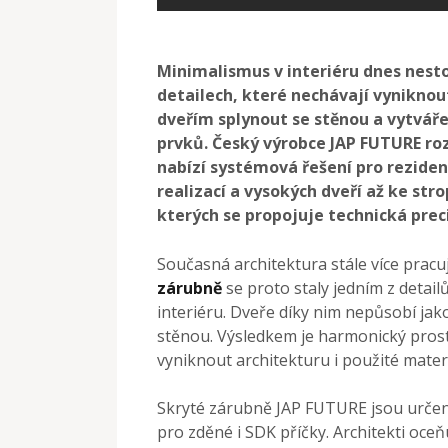
Minimalismus v interiéru dnes nestoj
detailech, které nechávají vynikno
dveřím splynout se stěnou a vytvářej
prvků. Český výrobce JAP FUTURE ro
nabízí systémová řešení pro reziden
realizací a vysokých dveří až ke str
kterých se propojuje technická preci
Současná architektura stále více pracuj
zárubně
se proto staly jedním z detail
interiéru. Dveře díky nim nepůsobí jak
stěnou. Výsledkem je harmonický prost
vyniknout architekturu i použité materi
Skryté zárubně JAP FUTURE jsou určeny 
pro zděné i SDK příčky. Architekti oc