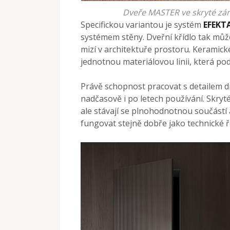
Dveře MASTER ve skryté zá
Specifickou variantou je systém
EFEKT
systémem stěny. Dveřní křídlo tak může
mizí v architektuře prostoru. Keramick
jednotnou materiálovou linii, která pod
Právě schopnost pracovat s detailem d
nadčasově i po letech používání. Skr
ale stávají se plnohodnotnou součástí
fungovat stejně dobře jako technické 