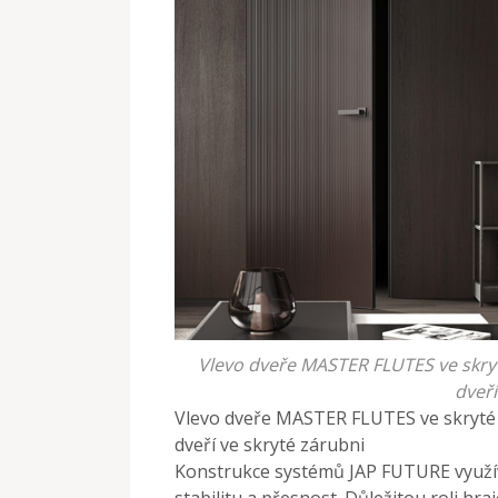
Vlevo dveře MASTER FLUTES ve skryt
dveří
Vlevo dveře MASTER FLUTES ve skryté 
dveří ve skryté zárubni
Konstrukce systémů JAP FUTURE využív
stabilitu a přesnost. Důležitou roli hra