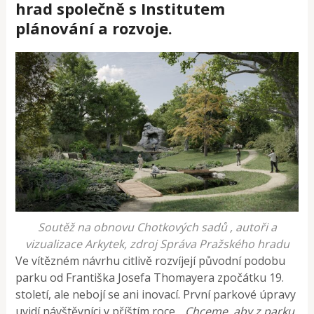
hrad společně s Institutem
plánování a rozvoje.
Soutěž na obnovu Chotkových sadů , autoři a
vizualizace Arkytek, zdroj Správa Pražského hradu
Ve vítězném návrhu citlivě rozvíjejí původní podobu
parku od Františka Josefa Thomayera zpočátku 19.
století, ale nebojí se ani inovací. První parkové úpravy
uvidí návštěvníci v příštím roce.
„Chceme, aby z parku,