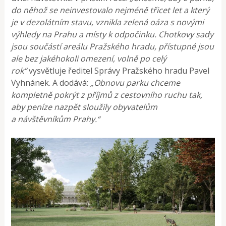
do něhož se neinvestovalo nejméně třicet let a který
je v dezolátním stavu, vznikla zelená oáza s novými
výhledy na Prahu a místy k odpočinku. Chotkovy sady
jsou součástí areálu Pražského hradu, přístupné jsou
ale bez jakéhokoli omezení, volně po celý
rok“
vysvětluje ředitel Správy Pražského hradu Pavel
Vyhnánek. A dodává:
„Obnovu parku chceme
kompletně pokrýt z příjmů z cestovního ruchu tak,
aby peníze nazpět sloužily obyvatelům
a návštěvníkům Prahy.“