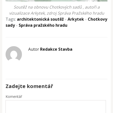
Soutěž na obnovu Chotkových sadů , autoři a
vizualizace Arkytek, zdroj Správa Pražského hradu
Tags:
architektonická soutěž
Arkytek
Chotkovy
×
×
sady
Správa pražského hradu
×
Autor
Redakce Stavba
Zadejte komentář
Komentář