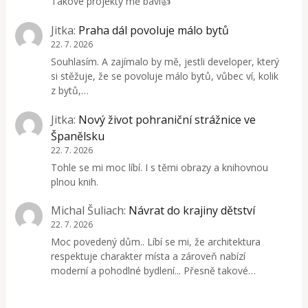
Takové projekty mě baví👍
Jitka
:
Praha dál povoluje málo bytů
22. 7. 2026
Souhlasím. A zajímalo by mě, jestli developer, který
si stěžuje, že se povoluje málo bytů, vůbec ví, kolik
z bytů,…
Jitka
:
Nový život pohraniční strážnice ve
Španělsku
22. 7. 2026
Tohle se mi moc líbí. I s těmi obrazy a knihovnou
plnou knih.
Michal Šuliach
:
Návrat do krajiny dětství
22. 7. 2026
Moc povedený dům.. Líbí se mi, že architektura
respektuje charakter místa a zároveň nabízí
moderní a pohodlné bydlení... Přesně takové…