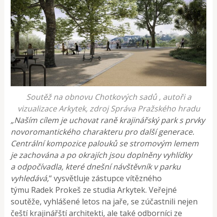
Soutěž na obnovu Chotkových sadů , autoři a
vizualizace Arkytek, zdroj Správa Pražského hradu
„Naším cílem je
uchovat raně krajinářský park s prvky
novoromantického charakteru pro další generace.
Centrální kompozice palouků se stromovým lemem
je zachována a po okrajích jsou doplněny vyhlídky
a odpočívadla, které dnešní návštěvník v parku
vyhledává,
“ vysvětluje zástupce vítězného
týmu Radek Prokeš ze studia Arkytek. Veřejné
soutěže, vyhlášené letos na jaře, se zúčastnili nejen
čeští krajinářští architekti, ale také odborníci ze