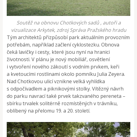
Soutěž na obnovu Chotkových sadů , autoři a
vizualizace Arkytek, zdroj Správa Pražského hradu
Tým architektů přizpůsobí park aktuálním provozním
potřebám, například začlení cyklostezku. Obnova
čeká lavičky i cesty, které jsou nyní na hranici
životnosti. V plánu je nový mobiliář, osvětlení
i vytvoření nového zákoutí s vodním prvkem, keři
a kvetoucími rostlinami okolo pomníku Julia Zeyera.
Nad Chotkovou ulicí vznikne velká vyhlídka
s odpočívadlem a piknikovými stolky. Vítězný návrh
do parku navrací také prvek takzvaného pereneta –
sbírku trvalek solitérně rozmístěných v trávníku,
oblíbený na přelomu 19. a 20. století.