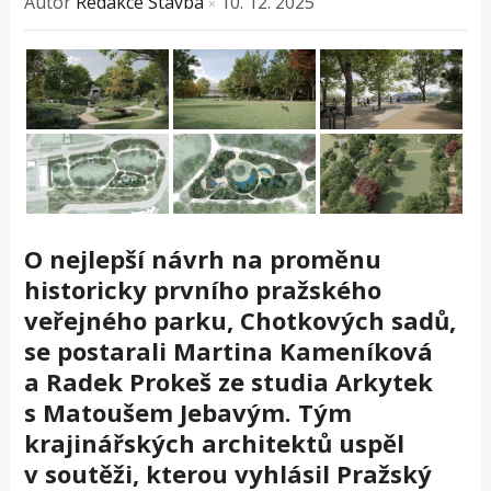
Autor
Redakce Stavba
10. 12. 2025
×
O nejlepší návrh na proměnu
historicky prvního pražského
veřejného parku, Chotkových sadů,
se postarali Martina Kameníková
a Radek Prokeš ze studia Arkytek
s Matoušem Jebavým. Tým
krajinářských architektů uspěl
v soutěži, kterou vyhlásil Pražský