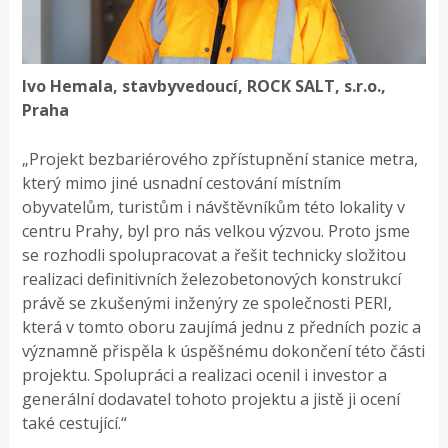
Ivo Hemala, stavbyvedoucí​, ROCK SALT, s.r.o.,
Praha
„Projekt bezbariérového zpřístupnění stanice metra,
který mimo jiné usnadní cestování místním
obyvatelům, turistům i návštěvníkům této lokality v
centru Prahy, byl pro nás velkou výzvou. Proto jsme
se rozhodli spolupracovat a řešit technicky složitou
realizaci definitivních železobetonových konstrukcí
právě se zkušenými inženýry ze společnosti PERI,
která v tomto oboru zaujímá jednu z předních pozic a
významně přispěla k úspěšnému dokončení této části
projektu. Spolupráci a realizaci ocenil i investor a
generální dodavatel tohoto projektu a jistě ji ocení
také cestující.“