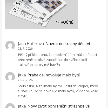
Jana Hoferova
:
Návrat do krajiny dětství
23. 7. 2026
Pěkný příklad toho, že moderní dům může působit
přirozeně a citlivě zapadnout do svého okolí.
Takové projekty mě baví👍
Jitka
:
Praha dál povoluje málo bytů
22. 7. 2026
Souhlasím. A zajímalo by mě, jestli developer, který
si stěžuje, že se povoluje málo bytů, vůbec ví, kolik
z bytů,…
Jitka
:
Nový život pohraniční strážnice ve