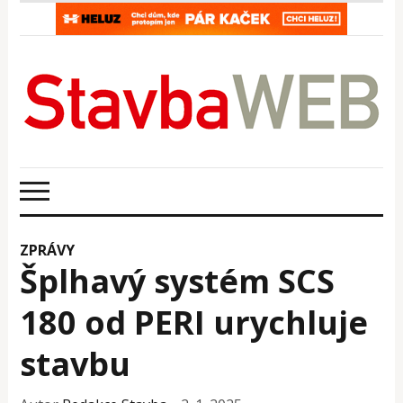
ZPRÁVY
Šplhavý systém SCS
180 od PERI urychluje
stavbu​