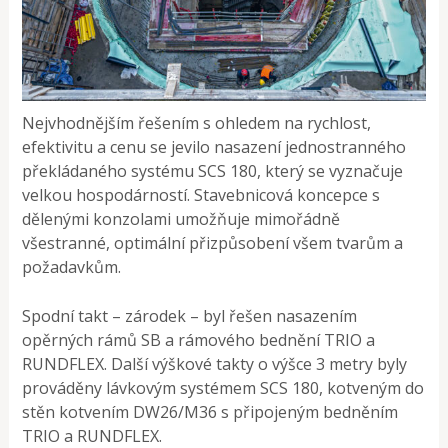
Nejvhodnějším řešením s ohledem na rychlost,
efektivitu a cenu se jevilo nasazení jednostranného
překládaného systému SCS 180, který se vyznačuje
velkou hospodárností. Stavebnicová koncepce s
dělenými konzolami umožňuje mimořádně
všestranné, optimální přizpůsobení všem tvarům a
požadavkům.​
Spodní takt – zárodek – byl řešen nasazením
opěrných rámů SB a rámového bednění TRIO a
RUNDFLEX. Další výškové takty o výšce 3 metry byly
prováděny lávkovým systémem SCS 180, kotveným do
stěn kotvením DW26/M36 s připojeným bedněním
TRIO a RUNDFLEX.​