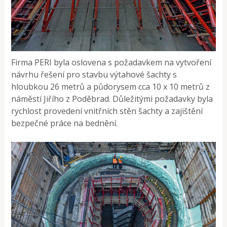
Firma PERI byla oslovena s požadavkem na vytvoření
návrhu řešení pro stavbu výtahové šachty s
hloubkou 26 metrů a půdorysem cca 10 x 10 metrů z
náměstí Jiřího z Poděbrad. Důležitými požadavky byla
rychlost provedení vnitřních stěn šachty a zajištění
bezpečné práce na bednění.​