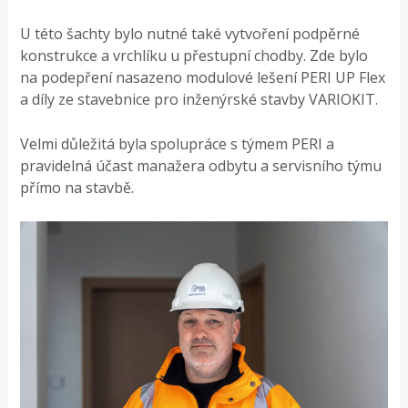
​U této šachty bylo nutné také vytvoření podpěrné
konstrukce a vrchlíku u přestupní chodby. Zde bylo
na podepření nasazeno modulové lešení PERI UP Flex
a díly ze stavebnice pro inženýrské stavby VARIOKIT.​
​Velmi důležitá byla spolupráce s týmem PERI a
pravidelná účast manažera odbytu a servisního týmu
přímo na stavbě.