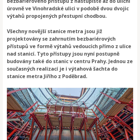
bezbariérového přístupu z nástupiště až do uliční
úrovně ve Vinohradské ulici v podobě dvou dvojic
výtahů propojených přestupní chodbou.
Všechny novější stanice metra jsou již
projektovány se zahrnutím bezbariérových
přístupů ve formě výtahů vedoucích přímo z ulice
nad stanicí. Tyto přístupy jsou nyní postupně
budovány také do stanic v centru Prahy. Jednou ze
současných realizací je i výtahová šachta do
stanice metra Jiřího z Poděbrad.