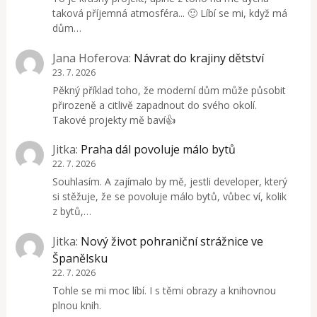
taková příjemná atmosféra... 🙂 Líbí se mi, když má
dům…
Jana Hoferova
:
Návrat do krajiny dětství
23. 7. 2026
Pěkný příklad toho, že moderní dům může působit
přirozeně a citlivě zapadnout do svého okolí.
Takové projekty mě baví👍
Jitka
:
Praha dál povoluje málo bytů
22. 7. 2026
Souhlasím. A zajímalo by mě, jestli developer, který
si stěžuje, že se povoluje málo bytů, vůbec ví, kolik
z bytů,…
Jitka
:
Nový život pohraniční strážnice ve
Španělsku
22. 7. 2026
Tohle se mi moc líbí. I s těmi obrazy a knihovnou
plnou knih.