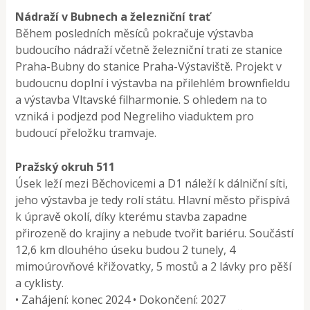
Nádraží v Bubnech a železniční trať
Během posledních měsíců pokračuje výstavba
budoucího nádraží včetně železniční trati ze stanice
Praha-Bubny do stanice Praha-Výstaviště. Projekt v
budoucnu doplní i výstavba na přilehlém brownfieldu
a výstavba Vltavské filharmonie. S ohledem na to
vzniká i podjezd pod Negreliho viaduktem pro
budoucí přeložku tramvaje.
Pražský okruh 511
Úsek leží mezi Běchovicemi a D1 náleží k dálniční síti,
jeho výstavba je tedy rolí státu. Hlavní město přispívá
k úpravě okolí, díky kterému stavba zapadne
přirozeně do krajiny a nebude tvořit bariéru. Součástí
12,6 km dlouhého úseku budou 2 tunely, 4
mimoúrovňové křižovatky, 5 mostů a 2 lávky pro pěší
a cyklisty.
• Zahájení: konec 2024 • Dokončení: 2027