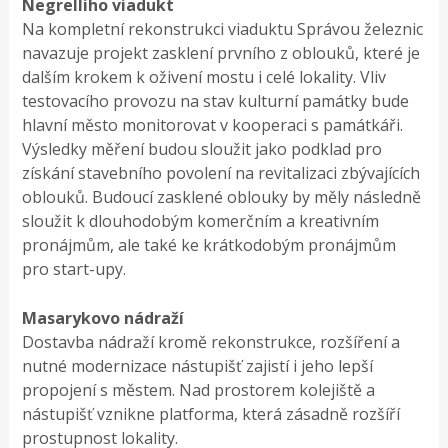
Negrelliho viadukt
Na kompletní rekonstrukci viaduktu Správou železnic
navazuje projekt zasklení prvního z oblouků, které je
dalším krokem k oživení mostu i celé lokality. Vliv
testovacího provozu na stav kulturní památky bude
hlavní město monitorovat v kooperaci s památkáři.
Výsledky měření budou sloužit jako podklad pro
získání stavebního povolení na revitalizaci zbývajících
oblouků. Budoucí zasklené oblouky by měly následně
sloužit k dlouhodobým komerčním a kreativním
pronájmům, ale také ke krátkodobým pronájmům
pro start-upy.
Masarykovo nádraží
Dostavba nádraží kromě rekonstrukce, rozšíření a
nutné modernizace nástupišť zajistí i jeho lepší
propojení s městem. Nad prostorem kolejiště a
nástupišť vznikne platforma, která zásadně rozšíří
prostupnost lokality.