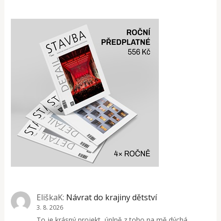
EliškaK
:
Návrat do krajiny dětství
3. 8. 2026
To je krásný projekt, úplně z toho na mě dýchá