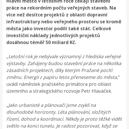
Hlavní město v letošním roce čekají stavební
práce na rekordním počtu veřejných staveb. Na
více než desítce projektů z oblasti dopravní
infrastruktury nebo veřejného prostoru se kromě
města jako investor podílí také stát. Celkové
investiční náklady jednotlivých projektů
dosáhnou téměř 50 miliard Kč.
„Letošní rok je nebývale významný z hlediska veřejné
výstavby. Zahájeny budou stavební práce na několika
zásadních projektech, díky kterým Pražané pocítí
změnu. Energii z papíru letos přeneseme do města
,“
uvádí náměstek pražského primátora pro oblast
územního a strategického rozvoje Petr Hlaváček.
„
Jako urbanisté a plánovači jsme zvyklí na
dlouhodobé horizonty. Léta plánování, složitých
řízení, dohod a koordinací. Někdy je proto těžké vidět
světlo na konci tunelu. Je radost pozorovat, když se