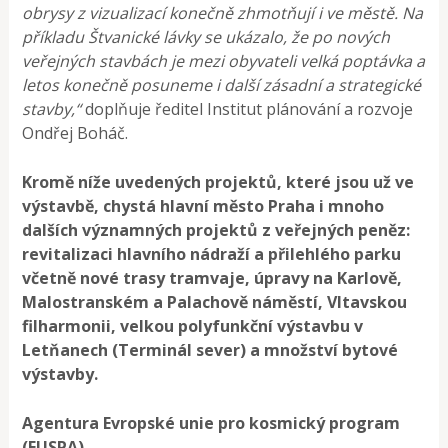
obrysy z vizualizací konečně zhmotňují i ve městě. Na
příkladu Štvanické lávky se ukázalo, že po nových
veřejných stavbách je mezi obyvateli velká poptávka a
letos konečně posuneme i další zásadní a strategické
stavby,“
doplňuje ředitel Institut plánování a rozvoje
Ondřej Boháč.
Kromě níže uvedených projektů, které jsou už ve
výstavbě, chystá hlavní město Praha i mnoho
dalších významných projektů z veřejných peněz:
revitalizaci hlavního nádraží a přilehlého parku
včetně nové trasy tramvaje, úpravy na Karlově,
Malostranském a Palachově náměstí, Vltavskou
filharmonii, velkou polyfunkční výstavbu v
Letňanech (Terminál sever) a množství bytové
výstavby.
Agentura Evropské unie pro kosmický program
(EUSPA)