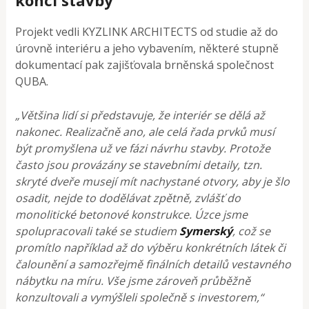
Projekt vedli KYZLINK ARCHITECTS od studie až do
úrovně interiéru a jeho vybavením, některé stupně
dokumentací pak zajišťovala brněnská společnost
QUBA.
„Většina lidí si představuje, že interiér se dělá až
nakonec. Realizačně ano, ale celá řada prvků musí
být promyšlena už ve fázi návrhu stavby. Protože
často jsou provázány se stavebními detaily, tzn.
skryté dveře musejí mít nachystané otvory, aby je šlo
osadit, nejde to dodělávat zpětně, zvlášť do
monolitické betonové konstrukce. Úzce jsme
spolupracovali také se studiem
Symerský
, což se
promítlo například až do výběru konkrétních látek či
čalounění a samozřejmě finálních detailů vestavného
nábytku na míru.
Vše jsme zároveň průběžně
konzultovali a vymýšleli společně s investorem,“