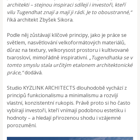
architekti – stejnou inspiraci sdílejí i investoři, kteří
vilu Tugendhat znají a mají ji rádi. Je to oboustranné,“
říká architekt Zbyšek Sikora.
Podle něj zůstávají klíčové principy, jako je práce se
světlem, nasvětlování velkoformátových materiálů,
důraz na textury, velkorysost prostoru i kultivované
tvarosloví, mimořádně inspirativní.
„Tugendhatka se v
tomto smyslu stala určitým etalonem architektonické
práce,“
dodává.
Studio KYZLINK ARCHITECTS dlouhodobě vychází z
principů funkcionalismu a minimalismu a rozvíjí
vlastní, konzistentní rukopis. Právě proto si ho často
vybírají investoři, kteří vnímají podobnou estetiku i
hodnoty – a hledají přirozenou shodu i vzájemné
porozumění.