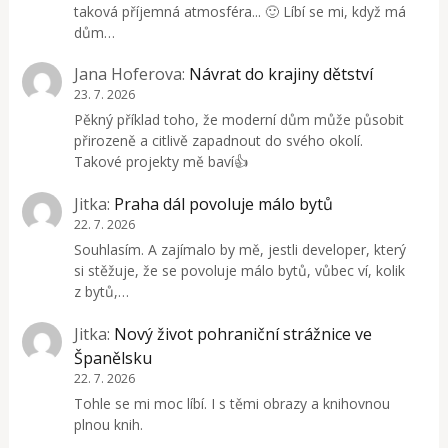
taková příjemná atmosféra... 🙂 Líbí se mi, když má
dům…
Jana Hoferova
:
Návrat do krajiny dětství
23. 7. 2026
Pěkný příklad toho, že moderní dům může působit
přirozeně a citlivě zapadnout do svého okolí.
Takové projekty mě baví👍
Jitka
:
Praha dál povoluje málo bytů
22. 7. 2026
Souhlasím. A zajímalo by mě, jestli developer, který
si stěžuje, že se povoluje málo bytů, vůbec ví, kolik
z bytů,…
Jitka
:
Nový život pohraniční strážnice ve
Španělsku
22. 7. 2026
Tohle se mi moc líbí. I s těmi obrazy a knihovnou
plnou knih.