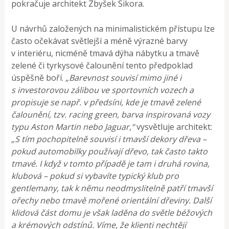
pokračuje architekt Zbyšek Sikora.
U návrhů založených na minimalistickém přístupu lze
často očekávat světlejší a méně výrazné barvy
v interiéru, nicméně tmavá dýha nábytku a tmavě
zelené či tyrkysové čalounění tento předpoklad
úspěšně boří.
„Barevnost souvisí mimo jiné i
s investorovou zálibou ve sportovních vozech a
propisuje se např. v předsíni, kde je tmavě zelené
čalounění, tzv. racing green, barva inspirovaná vozy
typu Aston Martin nebo Jaguar,“
vysvětluje architekt:
„S tím pochopitelně souvisí i tmavší dekory dřeva –
pokud automobilky používají dřevo, tak často takto
tmavé. I když v tomto případě je tam i druhá rovina,
klubová – pokud si vybavíte typický klub pro
gentlemany, tak k němu neodmyslitelně patří tmavší
ořechy nebo tmavě mořené orientální dřeviny. Další
klidová část domu je však laděna do světle béžových
a krémových odstínů. Víme, že klienti nechtějí