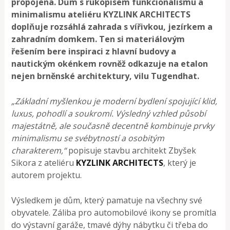
propojena.
Dům s rukopisem funkcionalismu a
minimalismu ateliéru KYZLINK ARCHITECTS
doplňuje rozsáhlá zahrada s vířivkou, jezírkem a
zahradním domkem. Ten si materiálovým
řešením bere inspiraci z hlavní budovy a
nautickým okénkem rovněž odkazuje na etalon
nejen brněnské architektury, vilu Tugendhat.
„Základní myšlenkou je moderní bydlení spojující klid,
luxus, pohodlí a soukromí. Výsledný vzhled působí
majestátně, ale současně decentně kombinuje prvky
minimalismu se svébytností a osobitým
charakterem,“
popisuje stavbu architekt Zbyšek
Sikora z ateliéru
KYZLINK ARCHITECTS
, který je
autorem projektu.
Výsledkem je dům, který pamatuje na všechny své
obyvatele. Záliba pro automobilové ikony se promítla
do výstavní garáže, tmavé dýhy nábytku či třeba do