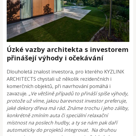
Úzké vazby architekta s investorem
přinášejí výhody i očekávání
Dlouholetá znalost investora, pro kterého KYZLINK
ARCHITECTS chystali už několik rezidenčních i
komerčních objektů, při navrhování pomáhá i
zavazuje.
„Ve většině případů to přináší spíše výhody,
protože už víme, jakou barevnost investor preferuje,
jaké dekory dřeva má rád. Známe trochu i jeho záliby,
konkrétně zmíním auta či speciální relaxační
místnost na poslech hudby, a ty se nám pak daří
automaticky do projektů integrovat. Na druhou