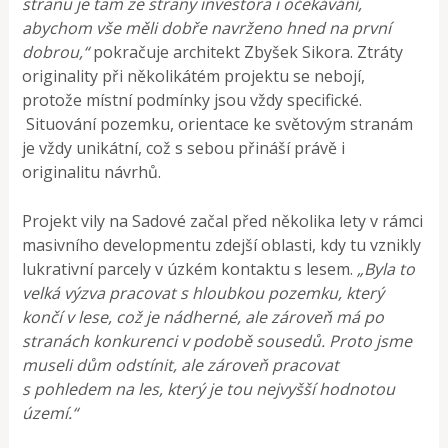
stranu je tam ze strany investora i očekávání,
abychom vše měli dobře navrženo hned na první
dobrou,“
pokračuje architekt Zbyšek Sikora. Ztráty
originality při několikátém projektu se nebojí,
protože místní podmínky jsou vždy specifické.
Situování pozemku, orientace ke světovým stranám
je vždy unikátní, což s sebou přináší právě i
originalitu návrhů.
Projekt vily na Sadové začal před několika lety v rámci
masivního developmentu zdejší oblasti, kdy tu vznikly
lukrativní parcely v úzkém kontaktu s lesem.
„Byla to
velká výzva pracovat s hloubkou pozemku, který
končí v lese, což je nádherné, ale zároveň má po
stranách konkurenci v podobě sousedů. Proto jsme
museli dům odstínit, ale zároveň pracovat
s pohledem na les, který je tou nejvyšší hodnotou
území.“