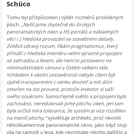
Schüco
Tomu byl přizpůsoben i výběr rozměrů prosklených
ploch.
„Nešli jsme zbytečně do širokých
panoramatických oken a HS portálů a nákladných
věcí i z hlediska provázání se stavebními detaily.
Zvítězil zdravý rozum, říkám pragmatismus, který
přináší z hlediska interiéru velmi výrazné propojení
se zahradou a lesem, ale není to postaveno na
minimalistickém rámoví a čistém velkém skle.
Vzhledem k okolní zastavěnosti nebylo cílem být
úplně transparentní z venku dovnitř a mít dům
otevřen na sto procent, protože investor si váží
svého soukromí.
Samozřejmě světlo a propojení bylo
zachováno, neredukovali jsme plochu oken, jen tam
byla určitá míra tolerance, že systém je více rozdělen
na menší plochy,“
vysvětluje architekt, proč nevolili
několikametrové panoramatické okno, jako když stojí
vila na samotě u lesa, kde nevnímáte nikoho dalšího a