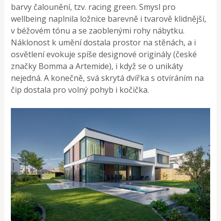
barvy čalounění, tzv. racing green. Smysl pro
wellbeing naplnila ložnice barevně i tvarově klidnější,
v béžovém tónu a se zaoblenými rohy nábytku.
Náklonost k umění dostala prostor na stěnách, a i
osvětlení evokuje spíše designové originály (české
značky Bomma a Artemide), i když se o unikáty
nejedná. A konečně, svá skrytá dvířka s otvíráním na
čip dostala pro volný pohyb i kočička.