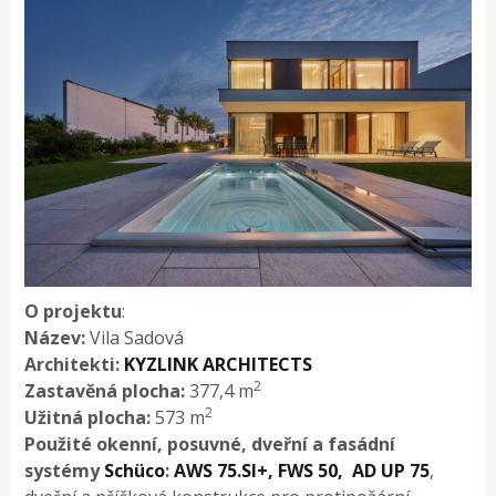
O projektu
:
Název:
Vila Sadová
Architekti:
KYZLINK ARCHITECTS
2
Zastavěná plocha:
377,4 m
2
Užitná plocha:
573 m
Použité okenní, posuvné, dveřní a fasádní
systémy
Schüco
:
AWS 75.SI+,
FWS 50,
AD UP 75
,