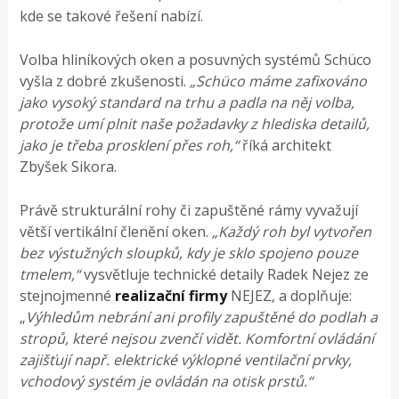
kde se takové řešení nabízí.
Volba hliníkových oken a posuvných systémů Schüco
vyšla z dobré zkušenosti.
„Schüco máme zafixováno
jako vysoký standard na trhu a padla na něj volba,
protože umí plnit naše požadavky z hlediska detailů,
jako je třeba prosklení přes roh,“
říká architekt
Zbyšek Sikora.
Právě strukturální rohy či zapuštěné rámy vyvažují
větší vertikální členění oken.
„Každý roh byl vytvořen
bez výstužných sloupků, kdy je sklo spojeno pouze
tmelem,“
vysvětluje technické detaily Radek Nejez ze
stejnojmenné
realizační firmy
NEJEZ, a doplňuje:
„
Výhledům nebrání ani profily zapuštěné do podlah a
stropů, které nejsou zvenčí vidět. Komfortní ovládání
zajišťují např. elektrické výklopné ventilační prvky,
vchodový systém je ovládán na otisk prstů.“