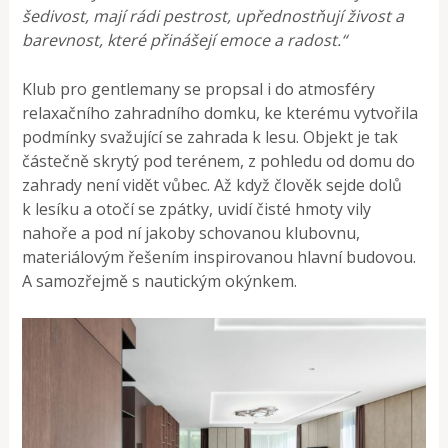
šedivost, mají rádi pestrost, upřednostňují živost a
barevnost, které přinášejí emoce a radost.“
Klub pro gentlemany se propsal i do atmosféry
relaxačního zahradního domku, ke kterému vytvořila
podmínky svažující se zahrada k lesu. Objekt je tak
částečně skrytý pod terénem, z pohledu od domu do
zahrady není vidět vůbec. Až když člověk sejde dolů
k lesíku a otočí se zpátky, uvidí čisté hmoty vily
nahoře a pod ní jakoby schovanou klubovnu,
materiálovým řešením inspirovanou hlavní budovou.
A samozřejmě s nautickým okýnkem.