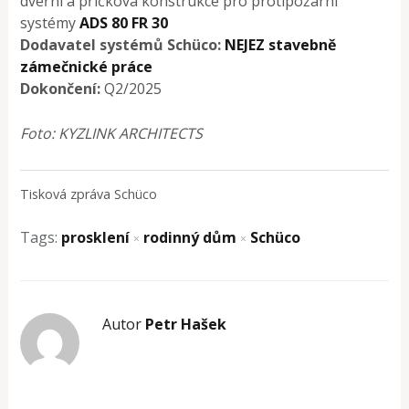
dveřní a příčková konstrukce pro protipožární
systémy
ADS 80 FR 30
Dodavatel systémů Schüco:
NEJEZ stavebně
zámečnické práce
Dokončení:
Q2/2025
Foto: KYZLINK ARCHITECTS
Tisková zpráva Schüco
Tags:
prosklení
rodinný dům
Schüco
×
×
Autor
Petr Hašek