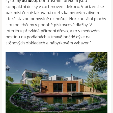
systémy
Schüco
). Kontrastním prvkem jsou
kompaktní desky v cortenovém dekoru. V přízemí se
pak mísí černě lakovaná ocel s kamenným zdivem,
které stavbu pomyslně uzemňují. Horizontální plochy
jsou odlehčeny v podobě pískovcové dlažby. V
interiéru převládá přírodní dřevo, a to v medovém
odstínu na podlahách a tmavě hnědé dýze na
stěnových obkladech a nábytkovém vybavení.