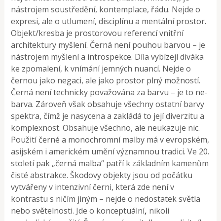
nástrojem soustředění, kontemplace, řádu. Nejde o
expresi, ale o utlumení, disciplínu a mentální prostor.
Objekt/kresba je prostorovou referencí vnitřní
architektury myšlení. Černá není pouhou barvou – je
nástrojem myšlení a introspekce. Díla vybízejí diváka
ke zpomalení, k vnímání jemných nuancí. Nejde o
černou jako negaci, ale jako prostor plný možností.
Černá není technicky považována za barvu – je to ne-
barva. Zároveň však obsahuje všechny ostatní barvy
spektra, čímž je nasycena a zakládá to její diverzitu a
komplexnost. Obsahuje všechno, ale neukazuje nic.
Použití černé a monochromní malby má v evropském,
asijském i americkém umění významnou tradici. Ve 20.
století pak „černá malba“ patří k základním kamenům
čisté abstrakce. Škodovy objekty jsou od počátku
vytvářeny v intenzivní černi, která zde není v
kontrastu s ničím jiným – nejde o nedostatek světla
nebo světelnosti. Jde o konceptuální
,
nikoli