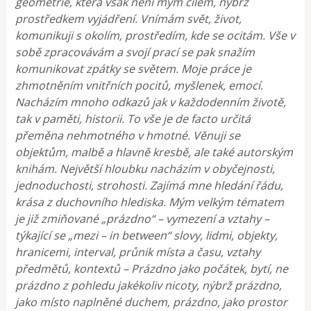
geometrie, která však není mým cílem, nýbrž
prostředkem vyjádření.
Vnímám svět, život,
komunikuji s okolím, prostředím, kde se ocitám. Vše v
sobě zpracovávám a svojí prací se pak snažím
komunikovat zpátky se světem. Moje práce je
zhmotněním vnitřních pocitů, myšlenek, emocí.
Nacházím mnoho odkazů jak v každodenním životě,
tak v paměti, historii. To vše je de facto určitá
přeměna nehmotného v hmotné. Věnuji se
objektům, malbě a hlavně kresbě, ale také autorským
knihám. Největší hloubku nacházím v obyčejnosti,
jednoduchosti, strohosti. Zajímá mne hledání řádu,
krása z duchovního hlediska. Mým velkým tématem
je již zmiňované „prázdno“ – vymezení a vztahy –
týkající se „mezi – in between“ slovy, lidmi, objekty,
hranicemi, interval, průnik místa a času, vztahy
předmětů, kontextů – Prázdno jako počátek, bytí, ne
prázdno z pohledu jakékoliv nicoty, nýbrž prázdno,
jako místo naplněné duchem, prázdno, jako prostor