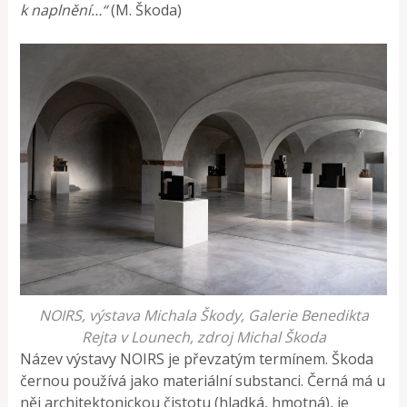
k naplnění…“
(M. Škoda)
NOIRS, výstava Michala Škody, Galerie Benedikta
Rejta v Lounech, zdroj Michal Škoda
Název výstavy NOIRS je převzatým termínem. Škoda
černou používá jako materiální substanci. Černá má u
něj architektonickou čistotu (hladká, hmotná), je