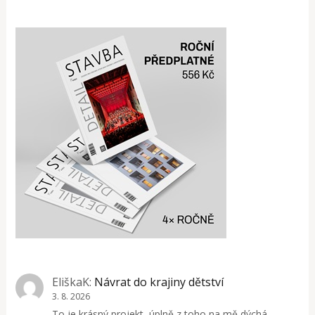
EliškaK
:
Návrat do krajiny dětství
3. 8. 2026
To je krásný projekt, úplně z toho na mě dýchá