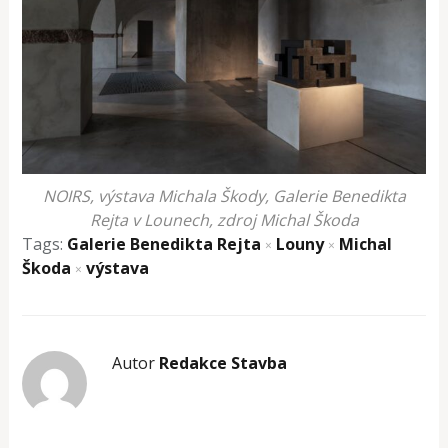
NOIRS, výstava Michala Škody, Galerie Benedikta
Rejta v Lounech, zdroj Michal Škoda
Tags:
Galerie Benedikta Rejta
Louny
Michal
×
×
Škoda
výstava
×
Autor
Redakce Stavba