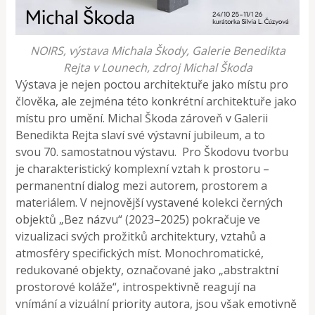
NOIRS, výstava Michala Škody, Galerie Benedikta
Rejta v Lounech, zdroj Michal Škoda
Výstava je nejen poctou architektuře jako místu pro
člověka, ale zejména této konkrétní architektuře jako
místu pro umění. Michal Škoda zároveň v Galerii
Benedikta Rejta slaví své výstavní jubileum, a to
svou 70. samostatnou výstavu. Pro Škodovu tvorbu
je charakteristický komplexní vztah k prostoru –
permanentní dialog mezi autorem, prostorem a
materiálem. V nejnovější vystavené kolekci černých
objektů „Bez názvu“ (2023–2025) pokračuje ve
vizualizaci svých prožitků architektury, vztahů a
atmosféry specifických míst. Monochromatické,
redukované objekty, označované jako „abstraktní
prostorové koláže“, introspektivně reagují na
vnímání a vizuální priority autora, jsou však emotivně