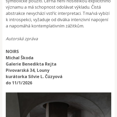
symbolické použití. Černá není nositelkou explicitního
významu a má schopnost odolávat výkladu. Čistá
abstrakce nevychází vstříc interpretaci. Tma/vá vybízí
k introspekci, vyžaduje od diváka intenzivní napojení
a napomáhá kontemplativním zážitkům.
Autorská zpráva
NOIRS
Michal Škoda
Galerie Benedikta Rejta
Pivovarská 34, Louny
kurátorka Silvie L. Čúzyová
do 11/1/2026