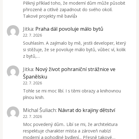
Pěkný příklad toho, že moderní dům může působit
přirozeně a citlivě zapadnout do svého okolí.
Takové projekty mě baví👍
Jitka
:
Praha dál povoluje málo bytů
22. 7. 2026
Souhlasím. A zajímalo by mě, jestli developer, který
si stěžuje, že se povoluje málo bytů, vůbec ví, kolik
z bytů,…
Jitka
:
Nový život pohraniční strážnice ve
Španělsku
22. 7. 2026
Tohle se mi moc líbí. I s těmi obrazy a knihovnou
plnou knih.
Michal Šuliach
:
Návrat do krajiny dětství
22. 7. 2026
Moc povedený dům.. Líbí se mi, že architektura
respektuje charakter místa a zároveň nabízí
moderní a pohodlné bydlení... Přesně takové…