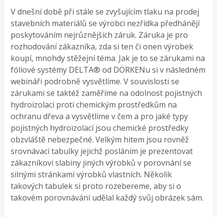
V dnešní době při stále se zvyšujícím tlaku na prodej
stavebních materiálů se výrobci nezřídka předhánějí
poskytováním nejrůznějších záruk. Záruka je pro
rozhodování zákazníka, zda si ten či onen výrobek
koupí, mnohdy stěžejní téma. Jak je to se zárukami na
fóliové systémy DELTA® od DÖRKENu si v následném
webináři podrobně vysvětlíme. V souvislosti se
zárukami se taktéž zaměříme na odolnost pojistných
hydroizolací proti chemickým prostředkům na
ochranu dřeva a vysvětlíme v čem a pro jaké typy
pojistných hydroizolací jsou chemické prostředky
obzvláště nebezpečné. Velkým hitem jsou rovněž
srovnávací tabulky jejichž posláním je prezentovat
zákazníkovi slabiny jiných výrobků v porovnání se
silnými stránkami výrobků vlastních. Několik
takových tabulek si proto rozebereme, aby si o
takovém porovnávání udělal každý svůj obrázek sám.