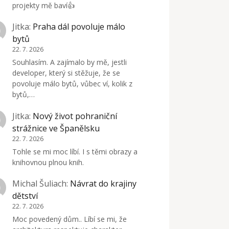
projekty mě baví👍
Jitka
:
Praha dál povoluje málo
bytů
22. 7. 2026
Souhlasím. A zajímalo by mě, jestli
developer, který si stěžuje, že se
povoluje málo bytů, vůbec ví, kolik z
bytů,…
Jitka
:
Nový život pohraniční
strážnice ve Španělsku
22. 7. 2026
Tohle se mi moc líbí. I s těmi obrazy a
knihovnou plnou knih.
Michal Šuliach
:
Návrat do krajiny
dětství
22. 7. 2026
Moc povedený dům.. Líbí se mi, že