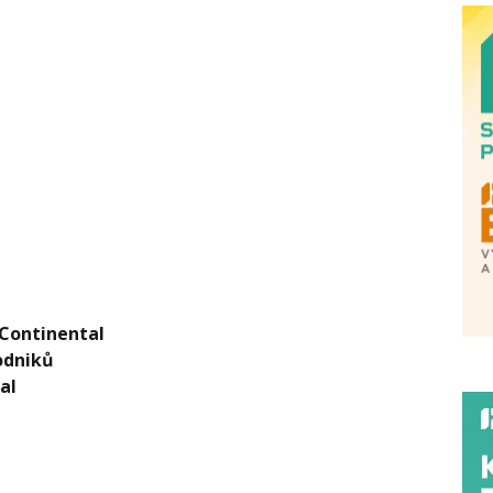
rContinental
odniků
al