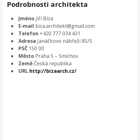
Podrobnosti architekta
Jméno
Jiří Bíza
E-mail
biza.architekt@gmail.com
Telefon
+420 777 034 431
Adresa
Janáčkovo nábřeží 85/5
PSČ
150 00
Město
Praha 5 – Smíchov
Země
Česká republika
URL
http://bizaarch.cz/