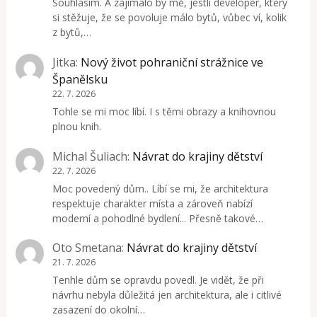
Souhlasím. A zajímalo by mě, jestli developer, který
si stěžuje, že se povoluje málo bytů, vůbec ví, kolik
z bytů,…
Jitka
:
Nový život pohraniční strážnice ve
Španělsku
22. 7. 2026
Tohle se mi moc líbí. I s těmi obrazy a knihovnou
plnou knih.
Michal Šuliach
:
Návrat do krajiny dětství
22. 7. 2026
Moc povedený dům.. Líbí se mi, že architektura
respektuje charakter místa a zároveň nabízí
moderní a pohodlné bydlení... Přesně takové…
Oto Smetana
:
Návrat do krajiny dětství
21. 7. 2026
Tenhle dům se opravdu povedl. Je vidět, že při
návrhu nebyla důležitá jen architektura, ale i citlivé
zasazení do okolní…