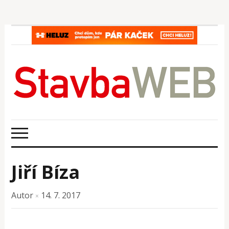
Jiří Bíza
Autor
14. 7. 2017
×