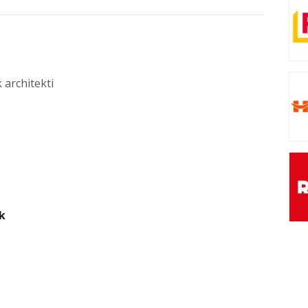
 architekti
k