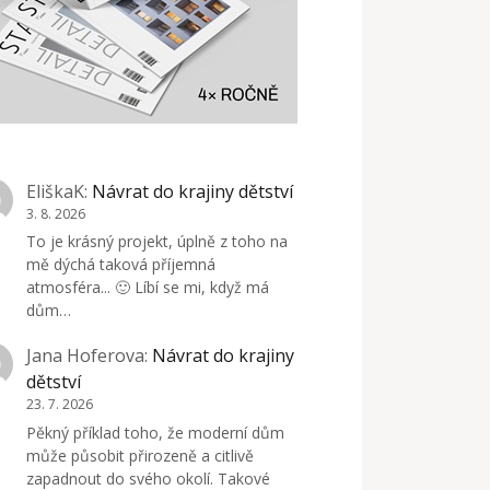
EliškaK
:
Návrat do krajiny dětství
3. 8. 2026
To je krásný projekt, úplně z toho na
mě dýchá taková příjemná
atmosféra... 🙂 Líbí se mi, když má
dům…
Jana Hoferova
:
Návrat do krajiny
dětství
23. 7. 2026
Pěkný příklad toho, že moderní dům
může působit přirozeně a citlivě
zapadnout do svého okolí. Takové