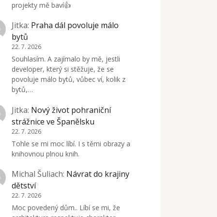
projekty mě baví👍
Jitka
:
Praha dál povoluje málo
bytů
22. 7. 2026
Souhlasím. A zajímalo by mě, jestli
developer, který si stěžuje, že se
povoluje málo bytů, vůbec ví, kolik z
bytů,…
Jitka
:
Nový život pohraniční
strážnice ve Španělsku
22. 7. 2026
Tohle se mi moc líbí. I s těmi obrazy a
knihovnou plnou knih.
Michal Šuliach
:
Návrat do krajiny
dětství
22. 7. 2026
Moc povedený dům.. Líbí se mi, že