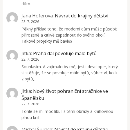
dům…
Jana Hoferova
:
Návrat do krajiny dětství
23. 7. 2026
Pěkný příklad toho, že moderní dům může působit
přirozeně a citlivě zapadnout do svého okolí.
Takové projekty mě baví👍
Jitka
:
Praha dál povoluje málo bytů
22. 7. 2026
Souhlasím. A zajímalo by mě, jestli developer, který
si stěžuje, že se povoluje málo bytů, vůbec ví, kolik
z bytů,…
Jitka
:
Nový život pohraniční strážnice ve
Španělsku
22. 7. 2026
Tohle se mi moc líbí. I s těmi obrazy a knihovnou
plnou knih.
Michal Šuliach
:
Návrat do krajiny dětství