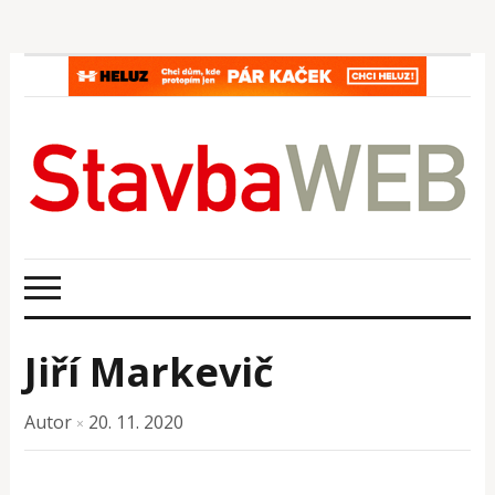
Jiří Markevič
Autor
20. 11. 2020
×