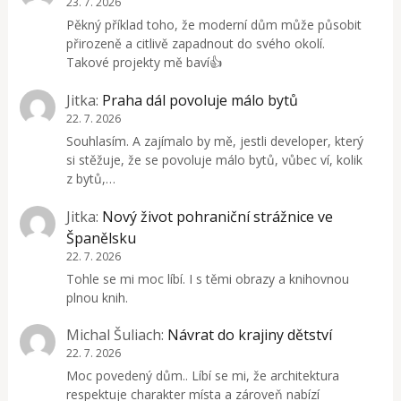
23. 7. 2026
Pěkný příklad toho, že moderní dům může působit
přirozeně a citlivě zapadnout do svého okolí.
Takové projekty mě baví👍
Jitka
:
Praha dál povoluje málo bytů
22. 7. 2026
Souhlasím. A zajímalo by mě, jestli developer, který
si stěžuje, že se povoluje málo bytů, vůbec ví, kolik
z bytů,…
Jitka
:
Nový život pohraniční strážnice ve
Španělsku
22. 7. 2026
Tohle se mi moc líbí. I s těmi obrazy a knihovnou
plnou knih.
Michal Šuliach
:
Návrat do krajiny dětství
22. 7. 2026
Moc povedený dům.. Líbí se mi, že architektura
respektuje charakter místa a zároveň nabízí