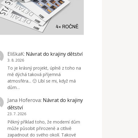
EliškaK
:
Návrat do krajiny dětství
3. 8. 2026
To je krásný projekt, úplně z toho na
mě dýchá taková příjemná
atmosféra... 🙂 Líbí se mi, když má
dům…
Jana Hoferova
:
Návrat do krajiny
dětství
23. 7. 2026
Pěkný příklad toho, že moderní dům
může působit přirozeně a citlivě
zapadnout do svého okolí. Takové