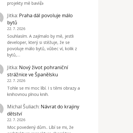
projekty mě baví👍
Jitka
:
Praha dál povoluje málo
bytů
22. 7. 2026
Souhlasím. A zajímalo by mě, jestli
developer, který si stěžuje, že se
povoluje málo bytů, vůbec ví, kolik z
bytů,…
Jitka
:
Nový život pohraniční
strážnice ve Španělsku
22. 7. 2026
Tohle se mi moc líbí. I s těmi obrazy a
knihovnou plnou knih.
Michal Šuliach
:
Návrat do krajiny
dětství
22. 7. 2026
Moc povedený dům.. Líbí se mi, že