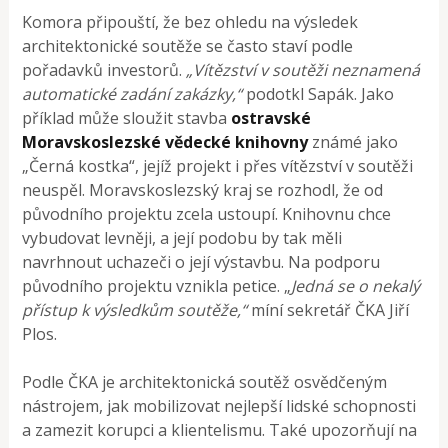
Komora připouští, že bez ohledu na výsledek
architektonické soutěže se často staví podle
pořadavků investorů.
„Vítězství v soutěži neznamená
automatické zadání zakázky,“
podotkl Sapák. Jako
příklad může sloužit stavba
ostravské
Moravskoslezské vědecké knihovny
známé jako
„Černá kostka“, jejíž projekt i přes vítězství v soutěži
neuspěl. Moravskoslezský kraj se rozhodl, že od
původního projektu zcela ustoupí. Knihovnu chce
vybudovat levněji, a její podobu by tak měli
navrhnout uchazeči o její výstavbu. Na podporu
původního projektu vznikla petice. „
Jedná se o nekalý
přístup k výsledkům soutěže,“
míní sekretář ČKA Jiří
Plos.
Podle ČKA je architektonická soutěž osvědčeným
nástrojem, jak mobilizovat nejlepší lidské schopnosti
a zamezit korupci a klientelismu. Také upozorňují na