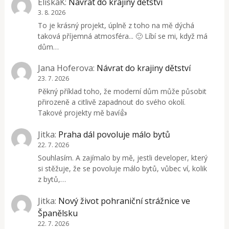
EliškaK
:
Návrat do krajiny dětství
3. 8. 2026
To je krásný projekt, úplně z toho na mě dýchá
taková příjemná atmosféra... 🙂 Líbí se mi, když má
dům…
Jana Hoferova
:
Návrat do krajiny dětství
23. 7. 2026
Pěkný příklad toho, že moderní dům může působit
přirozeně a citlivě zapadnout do svého okolí.
Takové projekty mě baví👍
Jitka
:
Praha dál povoluje málo bytů
22. 7. 2026
Souhlasím. A zajímalo by mě, jestli developer, který
si stěžuje, že se povoluje málo bytů, vůbec ví, kolik
z bytů,…
Jitka
:
Nový život pohraniční strážnice ve
Španělsku
22. 7. 2026