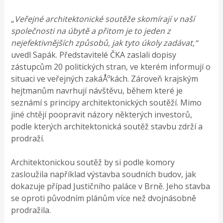
„Veřejné architektonické soutěže skomírají v naší
společnosti na úbytě a přitom je to jeden z
nejefektivnějších způsobů, jak tyto úkoly zadávat,“
uvedl Sapák. Představitelé ČKA zaslali dopisy
zástupcům 20 politických stran, ve kterém informují o
situaci ve veřejných zakáÅºkách. Zároveň krajským
hejtmanům navrhují návštěvu, během které je
seznámí s principy architektonických soutěží. Mimo
jiné chtějí poopravit názory některých investorů,
podle kterých architektonická soutěž stavbu zdrží a
prodraží.
Architektonickou soutěž by si podle komory
zasloužila například výstavba soudních budov, jak
dokazuje případ Justičního paláce v Brně. Jeho stavba
se oproti původním plánům více než dvojnásobně
prodražila.