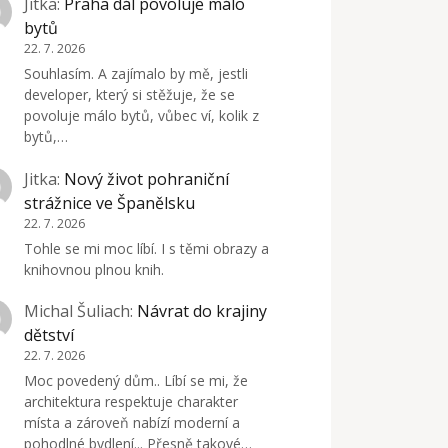
Jitka
:
Praha dál povoluje málo
bytů
22. 7. 2026
Souhlasím. A zajímalo by mě, jestli
developer, který si stěžuje, že se
povoluje málo bytů, vůbec ví, kolik z
bytů,…
Jitka
:
Nový život pohraniční
strážnice ve Španělsku
22. 7. 2026
Tohle se mi moc líbí. I s těmi obrazy a
knihovnou plnou knih.
Michal Šuliach
:
Návrat do krajiny
dětství
22. 7. 2026
Moc povedený dům.. Líbí se mi, že
architektura respektuje charakter
místa a zároveň nabízí moderní a
pohodlné bydlení... Přesně takové…